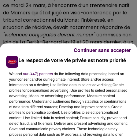
ce mardi 24 mars, à l’encontre d’un trentenaire natif
de Mamers qui était jugé en visio-conférence par le
tribunal correctionnel du Mans : l’intéressé, en
situation de récidive, devait notamment répondre de
"violences conjugales devant mineur"
commises non
loin de La Ferté-Bernard les 19 et 20 mars dernier, à un
endroit où il n’avait pourtant pas le droit de se trouver.
Continuer sans accepter
Pour lui transmettre
"le virus"
Le respect de votre vie privée est notre priorité
Au cours de l’audience, il a également été exigé de
We and
our (447) partners
do the following data processing based on
l’accusé qu’il s’explique quant à la mise en danger d’un
your consent and/or our legitimate interest: Store and/or access
militaire de la gendarmerie sur lequel il n’a pas hésité
information on a device; Use limited data to select advertising; Create
profiles for personalised advertising; Use profiles to select personalised
à cracher en menaçant de lui transmettre
"le
advertising; Measure advertising performance; Measure content
virus"
dont il se disait atteint. Face à un individu
performance; Understand audiences through statistics or combinations
présentant de nombreux antécédents judiciaires,
of data from different sources; Develop and improve services; Create
profiles to personalise content; Use profiles to select personalised
aucun aménagement de peine n’a été envisagé dans
content; Use limited data to select content; Ensure security, prevent and
l’immédiat et un maintien en détention a été ordonné.
detect fraud, and fix errors; Deliver and present advertising and content;
Save and communicate privacy choices. These technologies may
process personal data such as IP address and browsing data to offer