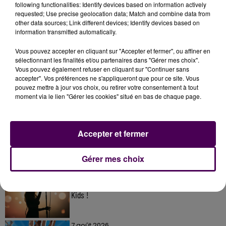
following functionalities: Identify devices based on information actively
requested; Use precise geolocation data; Match and combine data from
other data sources; Link different devices; Identify devices based on
information transmitted automatically.
Vous pouvez accepter en cliquant sur "Accepter et fermer", ou affiner en
sélectionnant les finalités et/ou partenaires dans "Gérer mes choix".
Vous pouvez également refuser en cliquant sur "Continuer sans
accepter". Vos préférences ne s'appliqueront que pour ce site. Vous
pouvez mettre à jour vos choix, ou retirer votre consentement à tout
À LA UNE
moment via le lien "Gérer les cookies" situé en bas de chaque page.
7 août 2026
Accepter et fermer
Gagnez vos pass pour le V and B Fest' 2026 !
Gérer mes choix
11 juillet 2026
Inscrivez-vous au casting The Voice & The Voice
Kids !
7 août 2026