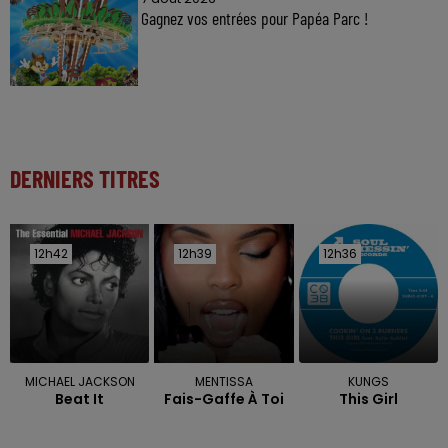
Gagnez vos entrées pour Papéa Parc !
DERNIERS TITRES
12h42
12h42
12h39
12h39
12h36
12h36
MICHAEL JACKSON
MENTISSA
KUNGS
Beat It
Fais-Gaffe À Toi
This Girl