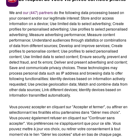
week-end que le Tour de France, et comme pour les
We and
our (447) partners
do the following data processing based on
coureurs de la
"grande boucle"
, il a prévu deux étapes
your consent and/or our legitimate interest: Store and/or access
de repos sur les
trois semaines de son périple
. Sauf
information on a device; Use limited data to select advertising; Create
qu’au lieu de jeter des bidons comme le font les
profiles for personalised advertising; Use profiles to select personalised
advertising; Measure advertising performance; Measure content
professionnels, lui se fixe comme objectif de ramasser
performance; Understand audiences through statistics or combinations
un kilo de déchets par jour
:
"En priorité, je vais
of data from different sources; Develop and improve services; Create
ramasser le verre, puisque c’est ce qui met le plus
profiles to personalise content; Use profiles to select personalised
content; Use limited data to select content; Ensure security, prevent and
de temps à se dégrader, puis ce sera le plastique,
detect fraud, and fix errors; Deliver and present advertising and content;
c’est ce qu’on retrouve le plus en bord de route. Pour
Save and communicate privacy choices. These technologies may
les fins de journée, je me suis déjà mis d’accord
process personal data such as IP address and browsing data to offer
following functionalities: Identify devices based on information actively
avec les campings dans lesquels je m’arrête pour
requested; Use precise geolocation data; Match and combine data from
vider mon bagage de déchets"
détaille le Sarthois,
other data sources; Link different devices; Identify devices based on
tout en précisant qu’il avait reçu un très bon accueil
information transmitted automatically.
par téléphone des structures d’hébergement qu’il
Vous pouvez accepter en cliquant sur "Accepter et fermer", ou affiner en
avait contactées, enthousiasmées par sa démarche.
sélectionnant les finalités et/ou partenaires dans "Gérer mes choix".
Vous pouvez également refuser en cliquant sur "Continuer sans
accepter". Vos préférences ne s'appliqueront que pour ce site. Vous
Thibault
pouvez mettre à jour vos choix, ou retirer votre consentement à tout
moment via le lien "Gérer les cookies" situé en bas de chaque page.