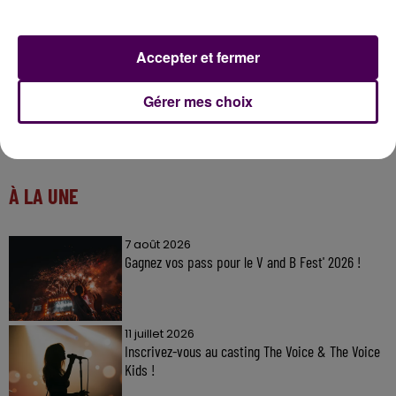
Accepter et fermer
Gérer mes choix
À LA UNE
7 août 2026
Gagnez vos pass pour le V and B Fest' 2026 !
11 juillet 2026
Inscrivez-vous au casting The Voice & The Voice
Kids !