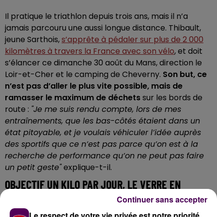
Il pratique le triathlon depuis trois ans, mais il n’a
jamais parcouru une aussi longue distance. Thibault,
jeune Sarthois,
s’apprête à pédaler sur plus de 2 000
kilomètres à travers la France avec son vélo
, et doit
s’élancer ce dimanche 30 août du Mans, direction le
Loir-et-Cher et le camping de Cheverny.
Son but, ce
n’est pas d’aller le plus vite possible, mais de
ramasser le maximum de déchets
sur les bords de
route :
"Je me suis rendu compte, lors de mes
entraînements, que les bas-côtés étaient dans un
état pitoyable, et je voulais véhiculer l’idée auprès
des sportifs que ce n’est pas parce qu’on est à la
recherche de performance qu’on ne peut pas faire
un petit geste"
explique-t-il.
OBJECTIF UN KILO PAR JOUR, LE VERRE EN
PRIORITÉ
Continuer sans accepter
Le respect de votre vie privée est notre priorité
Hasard du calendrier, Thibault s’élance le même