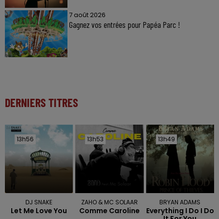
7 août 2026
Gagnez vos entrées pour Papéa Parc !
DERNIERS TITRES
13h56
13h56
13h53
13h53
13h49
13h49
DJ SNAKE
ZAHO & MC SOLAAR
BRYAN ADAMS
Let Me Love You
Comme Caroline
Everything I Do I Do
It For You