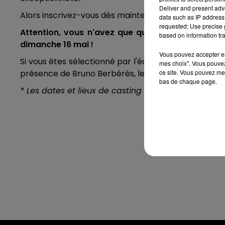
Deliver and present adv
Alors inscrivez-vous dès maintenant en
cliquant ici
!
data such as IP address 
requested; Use precise g
Attention, vous n'avez que quelques jours pour
based on information tra
dimanche 16 mai !
Vous pouvez accepter en 
Si vous êtes sélectionné par l'équipe de Sweet FM,
mes choix". Vous pouvez
ce site. Vous pouvez met
présence de Bruno Berbérès, le directeur de castin
bas de chaque page.
* Les dates et lieux de casting seront communiq