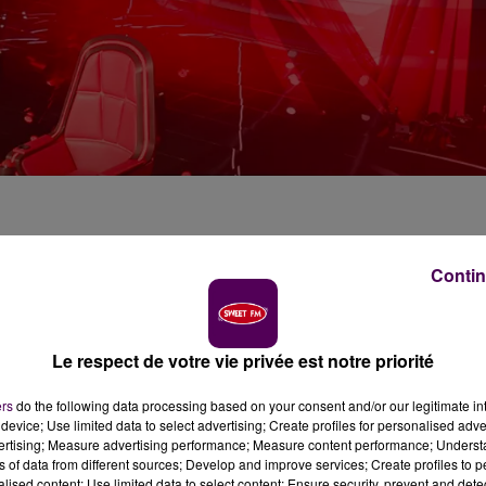
Contin
 avec Sweet FM.
lent ? Vous voulez, vous aussi, tenter votre chance d
Le respect de votre vie privée est notre priorité
France ?
 De l'Epau au Mans
et
l'hôtel Mercure de Blois Cent
ers
do the following data processing based on your consent and/or our legitimate int
device; Use limited data to select advertising; Create profiles for personalised adver
The Voice, comme l'ont déjà fait Sara, Rania, Lilou, Cami
vertising; Measure advertising performance; Measure content performance; Unders
dio. L'opportunité pour vous de vivre une aventure unique
ns of data from different sources; Develop and improve services; Create profiles to 
alised content; Use limited data to select content; Ensure security, prevent and detect