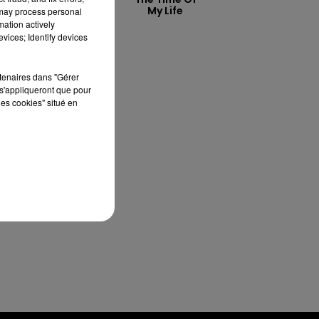
My Life
 may process personal
mation actively
vices; Identify devices
 le
rtenaires dans "Gérer
 en
s'appliqueront que pour
les cookies" situé en