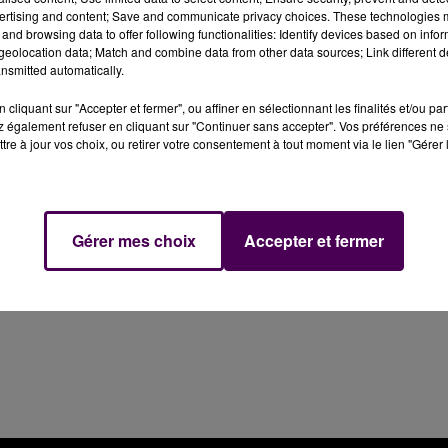
ertising and content; Save and communicate privacy choices. These technologies
and browsing data to offer following functionalities: Identify devices based on infor
eolocation data; Match and combine data from other data sources; Link different de
 déposer votre candidature !
Clôture des inscriptions
nsmitted automatically.
cliquant sur "Accepter et fermer", ou affiner en sélectionnant les finalités et/ou pa
 vous serez convoqué au casting* organisé par Sweet FM,
 également refuser en cliquant sur "Continuer sans accepter". Vos préférences ne 
tre à jour vos choix, ou retirer votre consentement à tout moment via le lien "Gérer 
g des émissions.
ués prochainement.
Gérer mes choix
Accepter et fermer