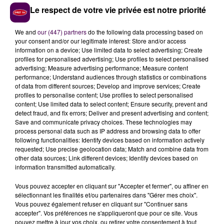
interruption du trafic ferroviaire.
Le respect de votre vie privée est notre priorité
We and
our (447) partners
do the following data processing based on
your consent and/or our legitimate interest: Store and/or access
information on a device; Use limited data to select advertising; Create
profiles for personalised advertising; Use profiles to select personalised
advertising; Measure advertising performance; Measure content
performance; Understand audiences through statistics or combinations
of data from different sources; Develop and improve services; Create
profiles to personalise content; Use profiles to select personalised
content; Use limited data to select content; Ensure security, prevent and
detect fraud, and fix errors; Deliver and present advertising and content;
Save and communicate privacy choices. These technologies may
À LA UNE
process personal data such as IP address and browsing data to offer
following functionalities: Identify devices based on information actively
requested; Use precise geolocation data; Match and combine data from
other data sources; Link different devices; Identify devices based on
20h00
information transmitted automatically.
Gagnez vos pass pour le V and B Fest' 2026 !
Vous pouvez accepter en cliquant sur "Accepter et fermer", ou affiner en
sélectionnant les finalités et/ou partenaires dans "Gérer mes choix".
Vous pouvez également refuser en cliquant sur "Continuer sans
11 juillet 2026
accepter". Vos préférences ne s'appliqueront que pour ce site. Vous
Inscrivez-vous au casting The Voice & The Voice
pouvez mettre à jour vos choix, ou retirer votre consentement à tout