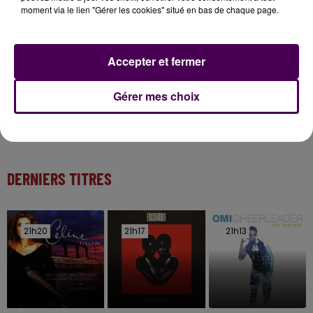
moment via le lien "Gérer les cookies" situé en bas de chaque page.
Kids !
20h00
Accepter et fermer
Gagnez vos entrées pour Papéa Parc !
Gérer mes choix
DERNIERS TITRES
21h20
21h20
21h17
21h17
21h13
21h13