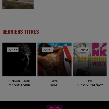
DERNIERS TITRES
22h55
22h55
22h52
22h52
22h49
22h49
BENSON BOONE
GIMS
PINK
Ghost Town
Soleil
Fuckin' Perfect