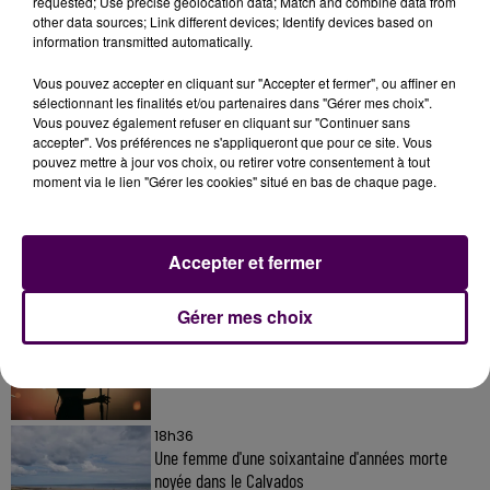
requested; Use precise geolocation data; Match and combine data from
other data sources; Link different devices; Identify devices based on
information transmitted automatically.
Vous pouvez accepter en cliquant sur "Accepter et fermer", ou affiner en
sélectionnant les finalités et/ou partenaires dans "Gérer mes choix".
Vous pouvez également refuser en cliquant sur "Continuer sans
accepter". Vos préférences ne s'appliqueront que pour ce site. Vous
À LA UNE
pouvez mettre à jour vos choix, ou retirer votre consentement à tout
moment via le lien "Gérer les cookies" situé en bas de chaque page.
7 août 2026
Gagnez vos pass pour le V and B Fest' 2026 !
Accepter et fermer
Gérer mes choix
11 juillet 2026
Inscrivez-vous au casting The Voice & The Voice
Kids !
18h36
Une femme d'une soixantaine d'années morte
noyée dans le Calvados