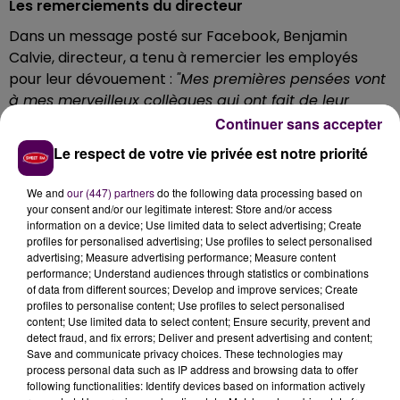
Les remerciements du directeur
Dans un message posté sur Facebook, Benjamin
Calvie, directeur, a tenu à remercier les employés
pour leur dévouement :
"Mes premières pensées vont
à mes merveilleux collègues qui ont fait de leur
mieux dans un contexte compliqué pour faire de ce
Continuer sans accepter
magasin un lieu agréable et professionnel"
.
Le respect de votre vie privée est notre priorité
Prison avec sursis requis contre le patron
We and
our (447) partners
do the following data processing based on
Dans le même temps, l’actuel patron du magasin, âgé
your consent and/or our legitimate interest: Store and/or access
de 63 ans, comparaissait il y a quelques jours devant le
information on a device; Use limited data to select advertising; Create
profiles for personalised advertising; Use profiles to select personalised
tribunal correctionnel de Laval pour abus de biens
advertising; Measure advertising performance; Measure content
sociaux et détournement. Six mois de prison avec
performance; Understand audiences through statistics or combinations
sursis ont été requis à son encontre. La décision sera
of data from different sources; Develop and improve services; Create
profiles to personalise content; Use profiles to select personalised
rendue le 16 mars.
content; Use limited data to select content; Ensure security, prevent and
detect fraud, and fix errors; Deliver and present advertising and content;
Save and communicate privacy choices. These technologies may
process personal data such as IP address and browsing data to offer
following functionalities: Identify devices based on information actively