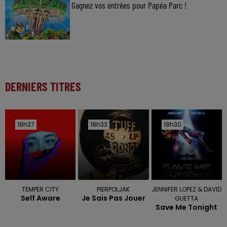
Gagnez vos entrées pour Papéa Parc !
DERNIERS TITRES
18h37
18h37
18h33
18h33
18h30
18h30
TEMPER CITY
PIERPOLJAK
JENNIFER LOPEZ & DAVID
Self Aware
Je Sais Pas Jouer
GUETTA
Save Me Tonight