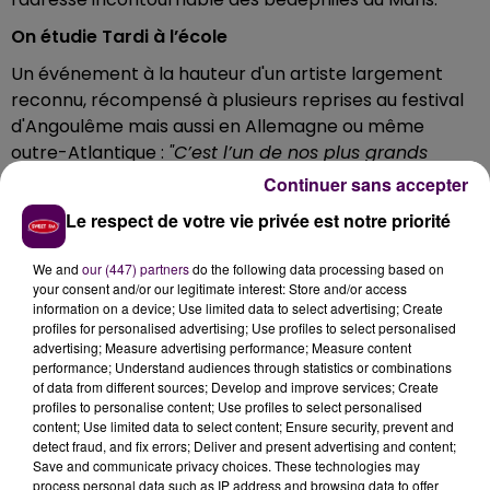
On étudie Tardi à l’école
Un événement à la hauteur d'un artiste largement
reconnu, récompensé à plusieurs reprises au festival
d'Angoulême mais aussi en Allemagne ou même
outre-Atlantique :
"C’est l’un de nos plus grands
auteurs français. Son travail est d'ailleurs désormais
Continuer sans accepter
étudié dans les écoles"
souligne Samuel Chauveau. En
Le respect de votre vie privée est notre priorité
plus d’une séance dédicace avec le public le
dimanche dans le cadre majestueux de l’abbaye de
We and
our (447) partners
do the following data processing based on
l’Epau, les mots de Tardi seront aussi mis en musique
your consent and/or our legitimate interest: Store and/or access
la veille lors d'un concert-spectacle donné dans la
information on a device; Use limited data to select advertising; Create
profiles for personalised advertising; Use profiles to select personalised
salle des Saulnières au Mans. Réservation
advertising; Measure advertising performance; Measure content
indispensable.
performance; Understand audiences through statistics or combinations
of data from different sources; Develop and improve services; Create
Détails des animations liées à la venue de Jacques
profiles to personalise content; Use profiles to select personalised
Tardi au Mans sur le site de la
librairie Bulle
!
content; Use limited data to select content; Ensure security, prevent and
detect fraud, and fix errors; Deliver and present advertising and content;
Save and communicate privacy choices. These technologies may
process personal data such as IP address and browsing data to offer