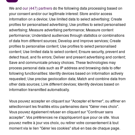
7 août 2026
We and
our (447) partners
do the following data processing based on
Gagnez vos entrées pour Papéa Parc !
your consent and/or our legitimate interest: Store and/or access
information on a device; Use limited data to select advertising; Create
profiles for personalised advertising; Use profiles to select personalised
advertising; Measure advertising performance; Measure content
performance; Understand audiences through statistics or combinations
of data from different sources; Develop and improve services; Create
profiles to personalise content; Use profiles to select personalised
content; Use limited data to select content; Ensure security, prevent and
detect fraud, and fix errors; Deliver and present advertising and content;
DERNIERS TITRES
Save and communicate privacy choices. These technologies may
process personal data such as IP address and browsing data to offer
following functionalities: Identify devices based on information actively
requested; Use precise geolocation data; Match and combine data from
11h27
11h27
11h24
11h24
11h20
11h20
other data sources; Link different devices; Identify devices based on
information transmitted automatically.
Vous pouvez accepter en cliquant sur "Accepter et fermer", ou affiner en
sélectionnant les finalités et/ou partenaires dans "Gérer mes choix".
Vous pouvez également refuser en cliquant sur "Continuer sans
accepter". Vos préférences ne s'appliqueront que pour ce site. Vous
SHAKIRA & BURNA BOY
ROSA LINN
ORIA
pouvez mettre à jour vos choix, ou retirer votre consentement à tout
Dai Dai
Snap
Soirée Mondaine
moment via le lien "Gérer les cookies" situé en bas de chaque page.