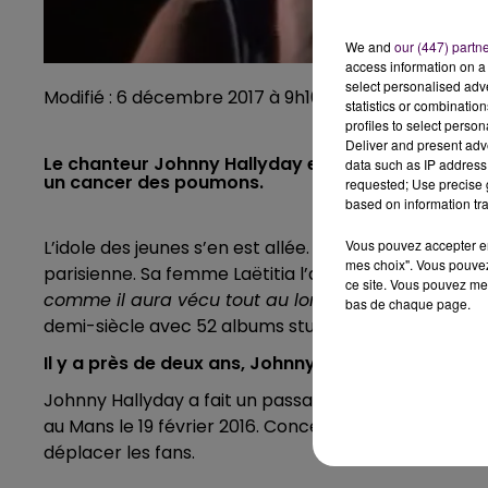
We and
our (447) partn
access information on a 
select personalised ad
Modifié : 6 décembre 2017 à 9h10 par Noëlline Garon
statistics or combinatio
profiles to select person
Deliver and present adv
Le chanteur Johnny Hallyday est décédé dans la 
data such as IP address 
un cancer des poumons.
requested; Use precise g
based on information tra
L’idole des jeunes s’en est allée. Johnny Hallyday es
Vous pouvez accepter en 
mes choix". Vous pouvez
parisienne. Sa femme Laëtitia l’a annoncé vers 3h d
ce site. Vous pouvez met
comme il aura vécu tout au long de sa vie, avec c
bas de chaque page.
demi-siècle avec 52 albums studio à son actif.
Il y a près de deux ans, Johnny était au Mans
Johnny Hallyday a fait un passage plus que remarqu
au Mans le 19 février 2016. Concert dans le cadre d
déplacer les fans.