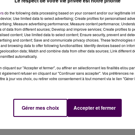
Le respect de votre vie privée est notre priorité
ers
do the following data processing based on your consent and/or our legitimate int
device; Use limited data to select advertising; Create profiles for personalised adver
vertising; Measure advertising performance; Measure content performance; Unders
ns of data from different sources; Develop and improve services; Create profiles to 
alised content; Use limited data to select content; Ensure security, prevent and detect
ertising and content; Save and communicate privacy choices. These technologies
nuit du mardi 5 au mercredi 6 décembre. Il a succombé
and browsing data to offer following functionalities: Identify devices based on infor
eolocation data; Match and combine data from other data sources; Link different de
nsmitted automatically.
t mort dans la nuit de mardi à mercredi chez lui en région
cliquant sur "Accepter et fermer", ou affiner en sélectionnant les finalités et/ou pa
 également refuser en cliquant sur "Continuer sans accepter". Vos préférences ne 
u matin.
"Mon homme n'est plus. Il nous quitte cette nuit
tre à jour vos choix, ou retirer votre consentement à tout moment via le lien "Gérer 
ourage et dignité"
, écrit-elle. Une carrière de plus d’un
Gérer mes choix
Accepter et fermer
é en Sarthe. Le chanteur est monté sur la scène d’Antar
e sa dernière tournée
"Rester vivant"
. Il avait alors fait