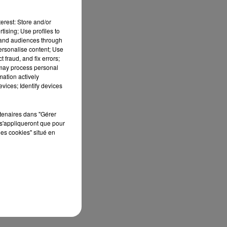
erest: Store and/or
tising; Use profiles to
tand audiences through
personalise content; Use
 fraud, and fix errors;
 may process personal
 à
mation actively
vices; Identify devices
rtenaires dans "Gérer
s'appliqueront que pour
les cookies" situé en
ès