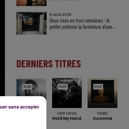
6 août 2026
Deux rixes en trois semaines : le
préfet ordonne la fermeture d'une...
DERNIERS TITRES
1h28
1h28
1h25
1h25
1h22
1h22
uer sans accepter
TEDDY SWIMS
LADY GAGA
ESMEE
Mr Know It All
Hold My Hand
Insomnie