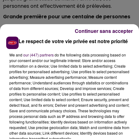
personnes ont effectivement été prélevées.
Grande première pour une centaine de personnes
Bon signe, même s'il faudra désormais réussir à les
Continuer sans accepter
fidéliser, on a dénombré un total de 99
"nouveaux
Le respect de votre vie privée est notre priorité
donneurs"
accueillis par les médecins de
l'Etablissement français du sang au cours de cette
We and
our (447) partners
do the following data processing based on
opération organisée conjointement par Sweet FM,
your consent and/or our legitimate interest: Store and/or access
l'association locale Cénomane et l'EFS dans l'enceinte
information on a device; Use limited data to select advertising; Create
du MMArena gracieusement mise à disposition pour
profiles for personalised advertising; Use profiles to select personalised
advertising; Measure advertising performance; Measure content
l'occasion.
performance; Understand audiences through statistics or combinations
of data from different sources; Develop and improve services; Create
profiles to personalise content; Use profiles to select personalised
content; Use limited data to select content; Ensure security, prevent and
detect fraud, and fix errors; Deliver and present advertising and content;
Save and communicate privacy choices. These technologies may
process personal data such as IP address and browsing data to offer
following functionalities: Identify devices based on information actively
requested; Use precise geolocation data; Match and combine data from
other data sources; Link different devices; Identify devices based on
information transmitted automatically.