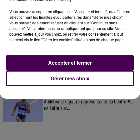
Vous pouvez accepter en cliquant sur "Accepter et fermer", ou affiner en
À LA UNE
sélectionnant les finalités et/ou partenaires dans "Gérer mes choix".
Vous pouvez également refuser en cliquant sur "Continuer sans
accepter". Vos préférences ne s'appliqueront que pour ce site. Vous
7 août 2026
pouvez mettre à jour vos choix, ou retirer votre consentement à tout
Gagnez vos pass pour le V and B Fest' 2026 !
moment via le lien "Gérer les cookies" situé en bas de chaque page.
Accepter et fermer
11 juillet 2026
Inscrivez-vous au casting The Voice & The Voice
Kids !
Gérer mes choix
9h25
Athlétisme : quatre représentants du Centre-Val
de Loire aux...