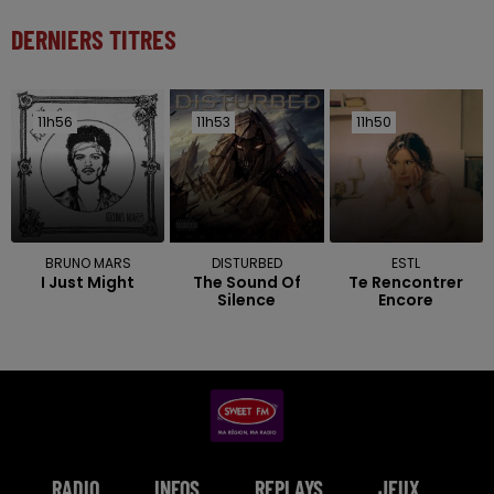
DERNIERS TITRES
11h56
11h56
11h53
11h53
11h50
11h50
BRUNO MARS
DISTURBED
ESTL
I Just Might
The Sound Of
Te Rencontrer
Silence
Encore
RADIO
INFOS
REPLAYS
JEUX