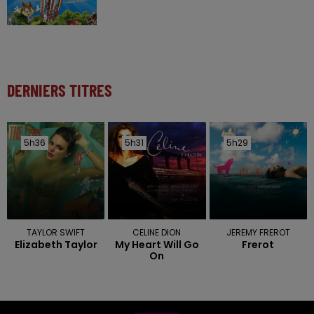
DERNIERS TITRES
5h36
5h36
5h31
5h31
5h29
5h29
TAYLOR SWIFT
CELINE DION
JEREMY FREROT
Elizabeth Taylor
My Heart Will Go
Frerot
On