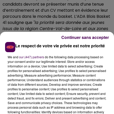
candidats devront se présenter munis d’une tenue
d’entraînement et d’un CV mettant en évidence leur
parcours dans le monde du basket. L’ADA Blois Basket
41 souligne que
"la priorité sera donnée aux jeunes
issus de la région Centre-Val-de-Loire et aux zones
limitrophes"
.
Continuer sans accepter
Rendez-vous dans la salle du Jeu-de-Paume
Le respect de votre vie privée est notre priorité
Le repas du midi n’étant pas fourni, les joueurs
We and
our (447) partners
do the following data processing based on
amateurs sont invités à se prévoir un en-cas -ou, à
your consent and/or our legitimate interest: Store and/or access
défaut, à se rendre dans le restaurant voisin-. Le
information on a device; Use limited data to select advertising; Create
rendez-vous est fixé entre 9h et 17h dans la salle du
profiles for personalised advertising; Use profiles to select personalised
advertising; Measure advertising performance; Measure content
Jeu-de-Paume, avenue de Châteaudun.
performance; Understand audiences through statistics or combinations
Renseignements par téléphone au 02 54 55 99 93 ou
of data from different sources; Develop and improve services; Create
par mail via
formation@ada-basket.com
!
profiles to personalise content; Use profiles to select personalised
content; Use limited data to select content; Ensure security, prevent and
detect fraud, and fix errors; Deliver and present advertising and content;
Save and communicate privacy choices. These technologies may
process personal data such as IP address and browsing data to offer
following functionalities: Identify devices based on information actively