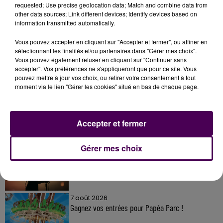
requested; Use precise geolocation data; Match and combine data from
other data sources; Link different devices; Identify devices based on
information transmitted automatically.
Vous pouvez accepter en cliquant sur "Accepter et fermer", ou affiner en
sélectionnant les finalités et/ou partenaires dans "Gérer mes choix".
Vous pouvez également refuser en cliquant sur "Continuer sans
À LA UNE
accepter". Vos préférences ne s'appliqueront que pour ce site. Vous
pouvez mettre à jour vos choix, ou retirer votre consentement à tout
moment via le lien "Gérer les cookies" situé en bas de chaque page.
7 août 2026
Gagnez vos pass pour le V and B Fest' 2026 !
Accepter et fermer
Gérer mes choix
11 juillet 2026
Inscrivez-vous au casting The Voice & The Voice
Kids !
7 août 2026
Gagnez vos entrées pour Papéa Parc !