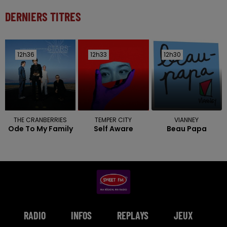
DERNIERS TITRES
12h36
12h36
12h33
12h33
12h30
12h30
THE CRANBERRIES
TEMPER CITY
VIANNEY
Ode To My Family
Self Aware
Beau Papa
RADIO
INFOS
REPLAYS
JEUX