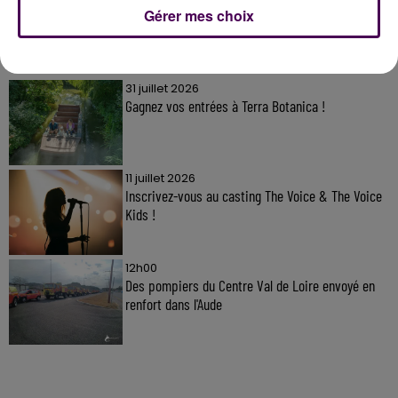
Gérer mes choix
À LA UNE
31 juillet 2026
Gagnez vos entrées à Terra Botanica !
11 juillet 2026
Inscrivez-vous au casting The Voice & The Voice
Kids !
12h00
Des pompiers du Centre Val de Loire envoyé en
renfort dans l'Aude