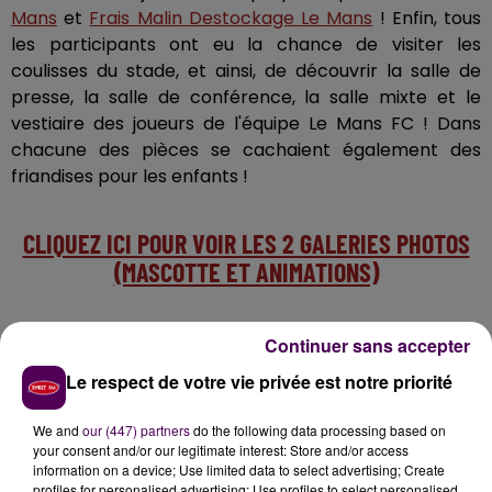
Mans
et
Frais Malin Destockage Le Mans
! Enfin, tous
les participants ont eu la chance de visiter les
coulisses du stade, et ainsi, de découvrir la salle de
presse, la salle de conférence, la salle mixte et le
vestiaire des joueurs de l'équipe Le Mans FC ! Dans
chacune des pièces se cachaient également des
friandises pour les enfants !
CLIQUEZ ICI POUR VOIR LES 2 GALERIES PHOTOS
(MASCOTTE ET ANIMATIONS)
Vidéo de présentation de cette journée avec Alex
Continuer sans accepter
Le respect de votre vie privée est notre priorité
We and
our (447) partners
do the following data processing based on
your consent and/or our legitimate interest: Store and/or access
information on a device; Use limited data to select advertising; Create
profiles for personalised advertising; Use profiles to select personalised