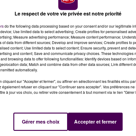
gers du train, il l’a fait : Jean-Carles Grelier, ancien mair
me circonscription de la Sarthe, a rencontré ce jeudi 13
Le respect de votre vie privée est notre priorité
ur évoquer le projet de modification des horaires
ers
do the following data processing based on your consent and/or our legitimate int
device; Use limited data to select advertising; Create profiles for personalised adver
vertising; Measure advertising performance; Measure content performance; Unders
ns of data from different sources; Develop and improve services; Create profiles to 
nt à repenser son organisation commerciale"
explique sa
alised content; Use limited data to select content; Ensure security, prevent and detect
été
"acté que le guichet de la gare de La Ferté-Bernard
ertising and content; Save and communicate privacy choices. These technologies
and browsing data to offer following functionalities: Identify devices based on infor
du 1er août 2017"
. Toutefois, la SNCF s’est semble-t-il
eolocation data; Match and combine data from other data sources; Link different de
compensation"
.
nsmitted automatically.
cliquant sur "Accepter et fermer", ou affiner en sélectionnant les finalités et/ou pa
 également refuser en cliquant sur "Continuer sans accepter". Vos préférences ne 
ait ouvrir quelques samedis dans l’année, a priori,
"le
tre à jour vos choix, ou retirer votre consentement à tout moment via le lien "Gérer 
olaires"
pour
"satisfaire notamment la demande des
 une
"antenne commerciale de la SNCF"
devrait ouvrir à l
ffectuer l’ensemble des opérations commerciales.
Gérer mes choix
Accepter et fermer
verture
"dès le matin de bonne heure"
du hall de la gare 