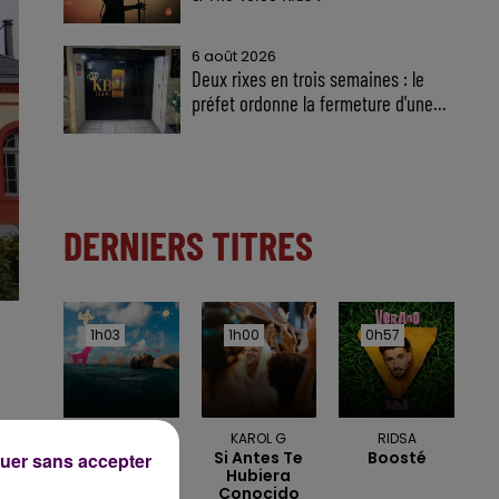
6 août 2026
Deux rixes en trois semaines : le
préfet ordonne la fermeture d'une...
DERNIERS TITRES
1h03
1h03
1h00
1h00
0h57
0h57
JEREMY FREROT
KAROL G
RIDSA
Frerot
Si Antes Te
Boosté
uer sans accepter
Hubiera
Conocido