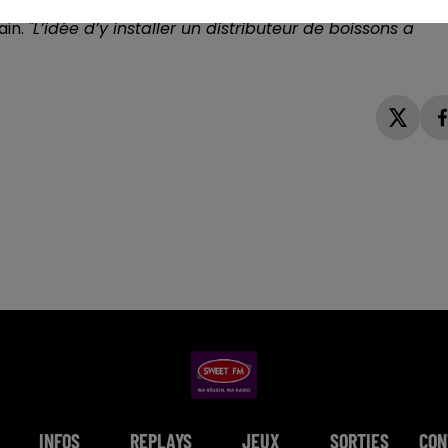
fonctionnement du guichet, pour améliorer le confort
ain.
"L’idée d’y installer un distributeur de boissons a
INFOS
REPLAYS
JEUX
SORTIES
CON