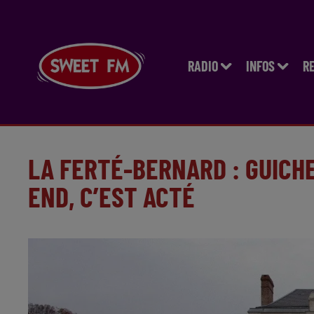
RADIO
INFOS
R
LA FERTÉ-BERNARD : GUICH
END, C’EST ACTÉ