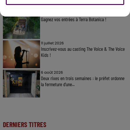
31 juillet 2026
Gagnez vos entrées à Terra Botanica !
11 juillet 2026
Inscrivez-vous au casting The Voice & The Voice
Kids !
6 août 2026
Deux rixes en trois semaines : le préfet ordonne
la fermeture d'une...
DERNIERS TITRES