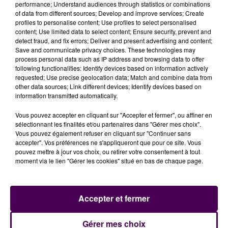
exceptionnellement pour un jour férié, permettra une
performance; Understand audiences through statistics or combinations
of data from different sources; Develop and improve services; Create
belle affluence dans le respect des mesures
profiles to personalise content; Use profiles to select personalised
sanitaires"
indique l'établissement, qui sera soumis à
content; Use limited data to select content; Ensure security, prevent and
une jauge maximale de 178 personnes
présentes sur
detect fraud, and fix errors; Deliver and present advertising and content;
Save and communicate privacy choices. These technologies may
site simultanément, avec port du masque obligatoire
process personal data such as IP address and browsing data to offer
dès 6 ans, nettoyage des mains systématique à
following functionalities: Identify devices based on information actively
l'entrée et distanciation physique imposée entre
requested; Use precise geolocation data; Match and combine data from
other data sources; Link different devices; Identify devices based on
visiteurs et vis-à-vis des employés. La Manufacture
information transmitted automatically.
Bohin fait savoir qu'il n'est pas nécessaire de réserver.
Vous pouvez accepter en cliquant sur "Accepter et fermer", ou affiner en
sélectionnant les finalités et/ou partenaires dans "Gérer mes choix".
Vous pouvez également refuser en cliquant sur "Continuer sans
accepter". Vos préférences ne s'appliqueront que pour ce site. Vous
pouvez mettre à jour vos choix, ou retirer votre consentement à tout
moment via le lien "Gérer les cookies" situé en bas de chaque page.
Accepter et fermer
À LA UNE
Gérer mes choix