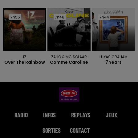
7h56
7h56
7h48
7h48
7h44
7h44
IZ
ZAHO & MC SOLAAR
LUKAS GRAHAM
Over The Rainbow
Comme Caroline
7 Years
RADIO
INFOS
REPLAYS
JEUX
SORTIES
CONTACT