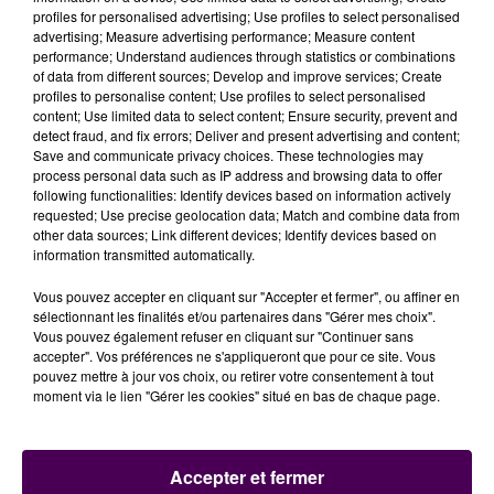
Un jardin éphémère
profiles for personalised advertising; Use profiles to select personalised
advertising; Measure advertising performance; Measure content
Les Manceaux et vacanciers de passage pourront
performance; Understand audiences through statistics or combinations
profiter de cette place plus verte jusqu’au 10
of data from different sources; Develop and improve services; Create
profiles to personalise content; Use profiles to select personalised
septembre. Pour la collectivité, il n’est pas
content; Use limited data to select content; Ensure security, prevent and
envisageable de garder ces aménagements à
detect fraud, and fix errors; Deliver and present advertising and content;
l’année :
"Il est difficile d’avoir des implantations
Save and communicate privacy choices. These technologies may
process personal data such as IP address and browsing data to offer
définitives étant donné qu’il y a un parking sous la
following functionalities: Identify devices based on information actively
place et que bon nombre d’animations ont lieu à cet
requested; Use precise geolocation data; Match and combine data from
endroit"
explique Bernard Breux, élu en charge de la
other data sources; Link different devices; Identify devices based on
information transmitted automatically.
nature en ville. Courant septembre, les arbres et
autres plantations seront réintégrés dans les parcs et
Vous pouvez accepter en cliquant sur "Accepter et fermer", ou affiner en
jardins manceaux.
sélectionnant les finalités et/ou partenaires dans "Gérer mes choix".
Vous pouvez également refuser en cliquant sur "Continuer sans
accepter". Vos préférences ne s'appliqueront que pour ce site. Vous
pouvez mettre à jour vos choix, ou retirer votre consentement à tout
moment via le lien "Gérer les cookies" situé en bas de chaque page.
Accepter et fermer