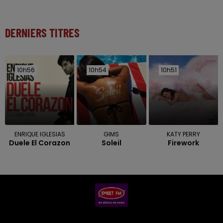
DERNIERS TITRES
10h56
10h56
10h54
10h54
10h51
10h51
ENRIQUE IGLESIAS
GIMS
KATY PERRY
Duele El Corazon
Soleil
Firework