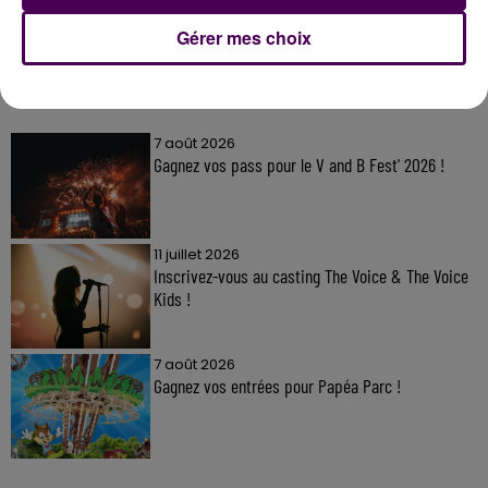
Gérer mes choix
À LA UNE
7 août 2026
Gagnez vos pass pour le V and B Fest' 2026 !
11 juillet 2026
Inscrivez-vous au casting The Voice & The Voice
Kids !
7 août 2026
Gagnez vos entrées pour Papéa Parc !