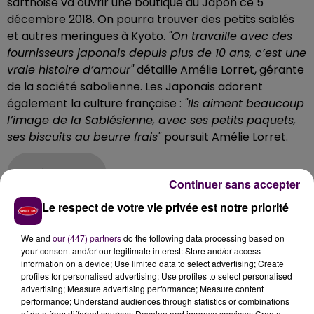
sarthoise va ouvrir une boutique au Japon ce 5
décembre 2018. On pourra trouver des petits sablés
et autres meringues à Kyoto.
"On travaille avec des
fournisseurs japonais depuis plus de 10 ans, c’est une
vraie histoire d’amour"
détaille Amélie Lorret, gérante
de la société sabolienne. Les Japonais adorent
également la culture française :
"Ils aiment beaucoup
l’image de la Sablésienne, avec ses petits paquets,
ses biscuits au beurre frais"
poursuit Amélie Lorret.
Amélie Lorret
Continuer sans accepter
Le respect de votre vie privée est notre priorité
La production reste à Sablé-sur-Sarthe
A Kyoto il n’y aura qu’une boutique, pas d'atelier de
We and
our (447) partners
do the following data processing based on
confection. La Sablésienne tient à garder son unité de
your consent and/or our legitimate interest: Store and/or access
information on a device; Use limited data to select advertising; Create
production à Sablé-sur-Sarthe :
"Ce sont les mêmes
profiles for personalised advertising; Use profiles to select personalised
personnes qui les fabriquent, avec les mêmes
advertising; Measure advertising performance; Measure content
ingrédients, avant de les envoyer au Mans, à Angers,
performance; Understand audiences through statistics or combinations
of data from different sources; Develop and improve services; Create