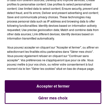
à La Flèche ou bientôt à Kyoto. Nos biscuits
profiles to personalise content; Use profiles to select personalised
supportent le transport sans souci"
explique Amélie
content; Use limited data to select content; Ensure security, prevent and
Lorret. Les Japonais tiennent aussi à ce que leurs
detect fraud, and fix errors; Deliver and present advertising and content;
Save and communicate privacy choices. These technologies may
biscuits soient bien estampillés
"made in France"
.
process personal data such as IP address and browsing data to offer
following functionalities: Identify devices based on information actively
requested; Use precise geolocation data; Match and combine data from
Amélie Lorret
other data sources; Link different devices; Identify devices based on
information transmitted automatically.
Vous pouvez accepter en cliquant sur "Accepter et fermer", ou affiner en
sélectionnant les finalités et/ou partenaires dans "Gérer mes choix".
Vous pouvez également refuser en cliquant sur "Continuer sans
accepter". Vos préférences ne s'appliqueront que pour ce site. Vous
pouvez mettre à jour vos choix, ou retirer votre consentement à tout
moment via le lien "Gérer les cookies" situé en bas de chaque page.
Accepter et fermer
À LA UNE
Gérer mes choix
7 août 2026