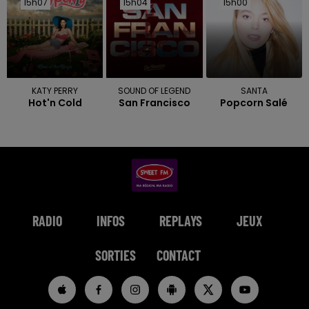
15h07
15h07
15h04
15h04
15h00
15h00
KATY PERRY
SOUND OF LEGEND
SANTA
Hot'n Cold
San Francisco
Popcorn Salé
RADIO
INFOS
REPLAYS
JEUX
SORTIES
CONTACT