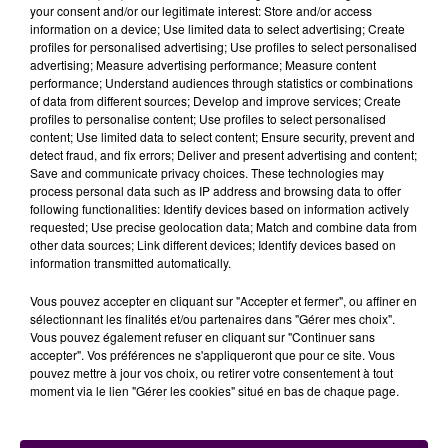
docteur Rottier.
your consent and/or our legitimate interest: Store and/or access
information on a device; Use limited data to select advertising; Create
Attirer de jeunes diplômés
profiles for personalised advertising; Use profiles to select personalised
advertising; Measure advertising performance; Measure content
Quelles perspectives, face à une telle pénurie ?
"Il sort
performance; Understand audiences through statistics or combinations
actuellement cent diplômés par an. Pour autant de
of data from different sources; Develop and improve services; Create
départements. Ce n’est pas près de s’arranger. A
profiles to personalise content; Use profiles to select personalised
content; Use limited data to select content; Ensure security, prevent and
nous, malgré tout, d’être séduisants, d’attirer des
detect fraud, and fix errors; Deliver and present advertising and content;
jeunes en Sarthe. J’exerce, moi, par exemple, au Pôle
Save and communicate privacy choices. These technologies may
Santé Sud, dans un environnement moderne, avec
process personal data such as IP address and browsing data to offer
following functionalities: Identify devices based on information actively
les technologies de pointe, des salles d’opération
requested; Use precise geolocation data; Match and combine data from
juste à côté, etc. Un cadre de travail optimal,
other data sources; Link different devices; Identify devices based on
équivalent à ce que connaissent les
information transmitted automatically.
étudiants"
détaille Jean-Bernard Rottier, qui espère
Vous pouvez accepter en cliquant sur "Accepter et fermer", ou affiner en
attirer ainsi deux ou trois nouveaux professionnels au
sélectionnant les finalités et/ou partenaires dans "Gérer mes choix".
plus vite.
Vous pouvez également refuser en cliquant sur "Continuer sans
accepter". Vos préférences ne s'appliqueront que pour ce site. Vous
pouvez mettre à jour vos choix, ou retirer votre consentement à tout
moment via le lien "Gérer les cookies" situé en bas de chaque page.