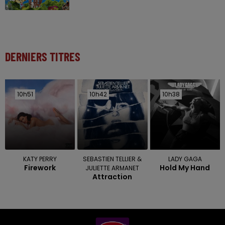
DERNIERS TITRES
10h51
10h51
10h42
10h42
10h38
10h38
KATY PERRY
SEBASTIEN TELLIER &
LADY GAGA
Firework
Hold My Hand
JULIETTE ARMANET
Attraction