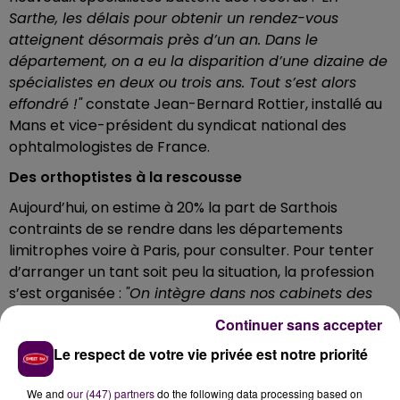
Sarthe, les délais pour obtenir un rendez-vous
atteignent désormais près d’un an. Dans le
département, on a eu la disparition d’une dizaine de
spécialistes en deux ou trois ans. Tout s’est alors
effondré !"
constate Jean-Bernard Rottier, installé au
Mans et vice-président du syndicat national des
ophtalmologistes de France.
Des orthoptistes à la rescousse
Aujourd’hui, on estime à 20% la part de Sarthois
contraints de se rendre dans les départements
limitrophes voire à Paris, pour consulter. Pour tenter
d’arranger un tant soit peu la situation, la profession
s’est organisée :
"On intègre dans nos cabinets des
orthoptistes. Les patients qui n’ont besoin que de
Continuer sans accepter
lunettes s’en contentent. Environ trois-cents
Le respect de votre vie privée est notre priorité
demandes sont satisfaites comme ça chaque mois.
Pour les cas plus spécifiques, on est là"
explique le
We and
our (447) partners
do the following data processing based on