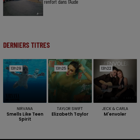
renfort dans l'Aude
DERNIERS TITRES
13h29
13h29
13h25
13h25
13h22
13h22
NIRVANA
TAYLOR SWIFT
JECK & CARLA
Smells Like Teen
Elizabeth Taylor
M'envoler
Spirit