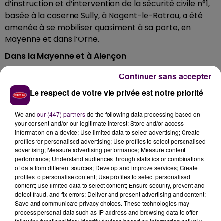
d’instruction et d’intervention de la sécurité civile n°1,
basée à la caserne Sully, à Nogent-le-Rotrou, a été
amenée à se mobiliser quasiment à sa porte, en
Mayenne et dans l’Orne.
Dans la Mayenne et à Alençon
Dix-neuf sapeurs-sauveteurs ont été déployés dans la
Continuer sans accepter
Mayenne, plus précisément sur la commune du
Le respect de votre vie privée est notre priorité
Genest-Saint-Isle, pour une mission relevant d’actions
de pompage. Dix autres personnels ont été engagés à
We and
our (447) partners
do the following data processing based on
Alençon avec la pose d’un barrage anti-inondations
your consent and/or our legitimate interest: Store and/or access
de 200 mètres, le long de la Sarthe, dans le but de
information on a device; Use limited data to select advertising; Create
profiles for personalised advertising; Use profiles to select personalised
protéger l’hôpital :
"Cette action préventive avait été
advertising; Measure advertising performance; Measure content
réalisée en mars 2016, lors d’un exercice qui visait
performance; Understand audiences through statistics or combinations
alors à simuler une crue centennale de la Seine"
of data from different sources; Develop and improve services; Create
profiles to personalise content; Use profiles to select personalised
souligne-t-on à la caserne Sully.
content; Use limited data to select content; Ensure security, prevent and
detect fraud, and fix errors; Deliver and present advertising and content;
Save and communicate privacy choices. These technologies may
process personal data such as IP address and browsing data to offer
following functionalities: Identify devices based on information actively