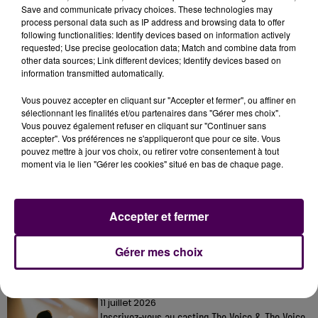
l'instant si une nouvelle date va être fixée pour
la
Save and communicate privacy choices. These technologies may
venue du ministre en Sarthe.
process personal data such as IP address and browsing data to offer
following functionalities: Identify devices based on information actively
requested; Use precise geolocation data; Match and combine data from
other data sources; Link different devices; Identify devices based on
information transmitted automatically.
Vous pouvez accepter en cliquant sur "Accepter et fermer", ou affiner en
sélectionnant les finalités et/ou partenaires dans "Gérer mes choix".
Vous pouvez également refuser en cliquant sur "Continuer sans
accepter". Vos préférences ne s'appliqueront que pour ce site. Vous
pouvez mettre à jour vos choix, ou retirer votre consentement à tout
moment via le lien "Gérer les cookies" situé en bas de chaque page.
À LA UNE
Accepter et fermer
31 juillet 2026
Gagnez vos entrées à Terra Botanica !
Gérer mes choix
11 juillet 2026
Inscrivez-vous au casting The Voice & The Voice