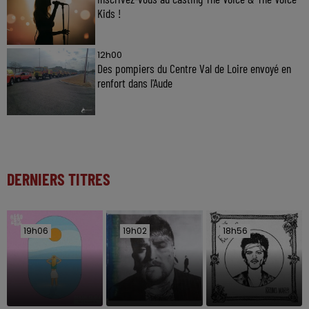
Kids !
12h00
Des pompiers du Centre Val de Loire envoyé en
renfort dans l'Aude
DERNIERS TITRES
19h06
19h06
19h02
19h02
18h56
18h56