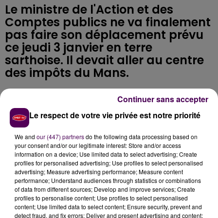
Le ministre de l'Action et des
Comptes publics ne va finalement
pas faire son déplacement prévu
ce jeudi 3 janvier en terre
sarthoise. Il devait aller au centre
des impôts du Mans.
Continuer sans accepter
"Visite annulée pour des contraintes d'agenda"
: voilà
Le respect de votre vie privée est notre priorité
ce que fait savoir la préfecture de la Sarthe ce
mercredi 2 janvier, à la veille du déplacement
We and
our (447) partners
do the following data processing based on
programmé au Mans pour Gérald Darmanin.
your consent and/or our legitimate interest: Store and/or access
Le
ministre de l’Action et des Comptes publics était
information on a device; Use limited data to select advertising; Create
attendu ce jeudi au centre d’appels des Finances
profiles for personalised advertising; Use profiles to select personalised
advertising; Measure advertising performance; Measure content
publiques. Il devait, à partir de 15h, se rendre dans le
performance; Understand audiences through statistics or combinations
cente d'appels et échanger avec des agents, alors
of data from different sources; Develop and improve services; Create
que vient d'être mis en place le prélèvement à la
profiles to personalise content; Use profiles to select personalised
content; Use limited data to select content; Ensure security, prevent and
source de l’impôt sur le revenu. On ne sait pas pour
detect fraud, and fix errors; Deliver and present advertising and content;