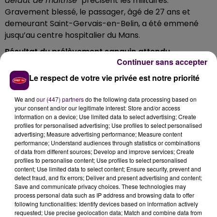
défaut de maîtrise"
précisent les militaires.
Gravement blessé, le passager, âgé de 27 ans et
demeurant Saint-Gervais-en-Belin, a été emmené
jusqu’au centre hospitalier du Mans.
Résultat du prélèvement sanguin attendu
Continuer sans accepter
Légèrement blessé quant à lui, le garçon qui était au
Le respect de votre vie privée est notre priorité
volant, domicilié à Ecommoy et âgé de 27 ans
également, a été dirigé vers le même centre de soins :
We and
our (447) partners
do the following data processing based on
"Ce dernier, refusant de se soumettre au dépistage
your consent and/or our legitimate interest: Store and/or access
de l'alcoolémie par air expiré, a fait l'objet d'un
information on a device; Use limited data to select advertising; Create
prélèvement sanguin dont l'analyse déterminera le
profiles for personalised advertising; Use profiles to select personalised
advertising; Measure advertising performance; Measure content
taux exact"
souligne le groupement de gendarmerie
performance; Understand audiences through statistics or combinations
de la Sarthe.
of data from different sources; Develop and improve services; Create
profiles to personalise content; Use profiles to select personalised
content; Use limited data to select content; Ensure security, prevent and
detect fraud, and fix errors; Deliver and present advertising and content;
Save and communicate privacy choices. These technologies may
process personal data such as IP address and browsing data to offer
following functionalities: Identify devices based on information actively
requested; Use precise geolocation data; Match and combine data from