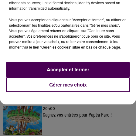
other data sources; Link different devices; Identify devices based on
information transmitted automatically.
Vous pouvez accepter en cliquant sur "Accepter et fermer", ou affiner en
sélectionnant les finalités et/ou partenaires dans "Gérer mes choix".
À LA UNE
Vous pouvez également refuser en cliquant sur "Continuer sans
accepter". Vos préférences ne s'appliqueront que pour ce site. Vous
pouvez mettre à jour vos choix, ou retirer votre consentement à tout
20h00
moment via le lien "Gérer les cookies" situé en bas de chaque page.
Gagnez vos pass pour le V and B Fest' 2026 !
Accepter et fermer
11 juillet 2026
Inscrivez-vous au casting The Voice & The Voice
Gérer mes choix
Kids !
20h00
Gagnez vos entrées pour Papéa Parc !