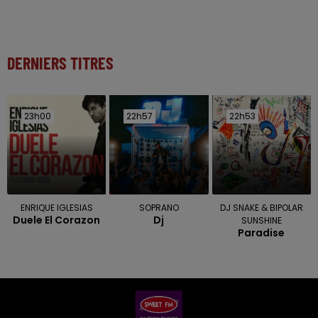
DERNIERS TITRES
23h00
23h00
22h57
22h57
22h53
22h53
ENRIQUE IGLESIAS
SOPRANO
DJ SNAKE & BIPOLAR
Duele El Corazon
Dj
SUNSHINE
Paradise