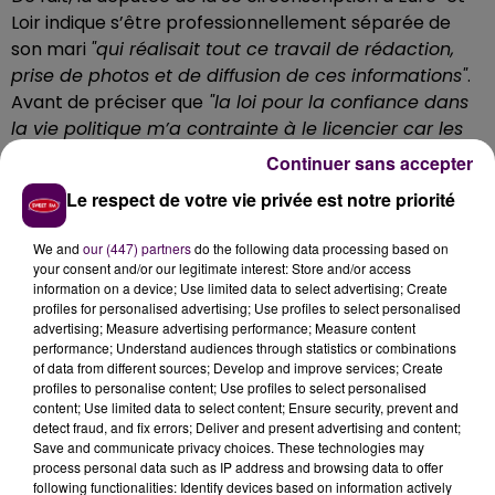
Loir indique s’être professionnellement séparée de
son mari
"qui réalisait tout ce travail de rédaction,
prise de photos et de diffusion de ces informations"
.
Avant de préciser que
"la loi pour la confiance dans
la vie politique m’a contrainte à le licencier car les
parlementaires n’ont désormais plus le droit
Continuer sans accepter
d’embaucher un membre de leur famille"
.
Le respect de votre vie privée est notre priorité
Le contrat de travail qu’Hugues Penin de La Raudière
avait signé en 2007 -année de la première élection de
We and
our (447) partners
do the following data processing based on
your consent and/or our legitimate interest: Store and/or access
son épouse comme parlementaire- a donc été
information on a device; Use limited data to select advertising; Create
rompu
"fin 2017"
. Sans pour l’instant que cette mission
profiles for personalised advertising; Use profiles to select personalised
de communication sur le web ne soit reprise, mais
advertising; Measure advertising performance; Measure content
performance; Understand audiences through statistics or combinations
"tout cela devrait rentrer dans l’ordre dès
of data from different sources; Develop and improve services; Create
septembre, avec une nouvelle organisation interne"
profiles to personalise content; Use profiles to select personalised
conclut l’élue.
content; Use limited data to select content; Ensure security, prevent and
detect fraud, and fix errors; Deliver and present advertising and content;
Save and communicate privacy choices. These technologies may
process personal data such as IP address and browsing data to offer
following functionalities: Identify devices based on information actively