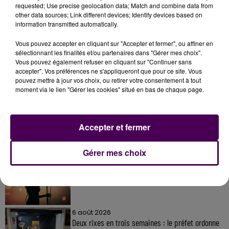
requested; Use precise geolocation data; Match and combine data from
other data sources; Link different devices; Identify devices based on
information transmitted automatically.
Vous pouvez accepter en cliquant sur "Accepter et fermer", ou affiner en
sélectionnant les finalités et/ou partenaires dans "Gérer mes choix".
Vous pouvez également refuser en cliquant sur "Continuer sans
accepter". Vos préférences ne s'appliqueront que pour ce site. Vous
À LA UNE
pouvez mettre à jour vos choix, ou retirer votre consentement à tout
moment via le lien "Gérer les cookies" situé en bas de chaque page.
31 juillet 2026
Gagnez vos entrées à Terra Botanica !
Accepter et fermer
Gérer mes choix
11 juillet 2026
Inscrivez-vous au casting The Voice & The Voice
Kids !
6 août 2026
Deux rixes en trois semaines : le préfet ordonne