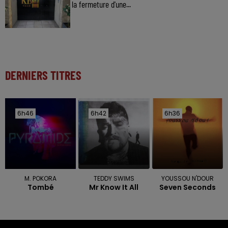
la fermeture d'une...
DERNIERS TITRES
6h46
6h46
6h42
6h42
6h36
6h36
M. POKORA
TEDDY SWIMS
YOUSSOU N'DOUR
Tombé
Mr Know It All
Seven Seconds