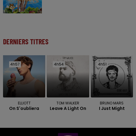
DERNIERS TITRES
4h57
4h57
4h54
4h54
4h51
4h51
ELLIOTT
TOM WALKER
BRUNO MARS
On S'oubliera
Leave A Light On
I Just Might