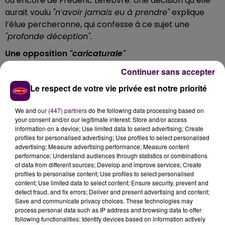
ou encore de Frédéric Lefebvre. Une décision qu’elle
aurait voulu
"n’avoir jamais eu à prendre"
explique
l’élue percheronne, qui confesse à ce sujet une
"profonde déception".
Une opposition
"caricaturale"
Laure de La Raudière accuse Laurent Wauquiez, grand
Continuer sans accepter
favori pour la présidence du parti
"Les Républicains"
Le respect de votre vie privée est notre priorité
ainsi que quelques autres fidèles, de vouloir
"singer les
extrêmes dans une opposition frontale et
We and
our (447) partners
do the following data processing based on
caricaturale"
avec des
"postures stériles"
. Elle assure
your consent and/or our legitimate interest: Store and/or access
information on a device; Use limited data to select advertising; Create
vouloir rester "
attachée à des valeurs d’une droite
profiles for personalised advertising; Use profiles to select personalised
ouverte, libérale, humaniste, européenne, résolument
advertising; Measure advertising performance; Measure content
tournée vers l’avenir"
... Des valeurs qui, dit-elle,
"ne
performance; Understand audiences through statistics or combinations
of data from different sources; Develop and improve services; Create
sont plus entendues chez les Républicains"
et qui ne
profiles to personalise content; Use profiles to select personalised
sont pas non plus celles du parti présidentiel.
content; Use limited data to select content; Ensure security, prevent and
detect fraud, and fix errors; Deliver and present advertising and content;
Save and communicate privacy choices. These technologies may
process personal data such as IP address and browsing data to offer
following functionalities: Identify devices based on information actively