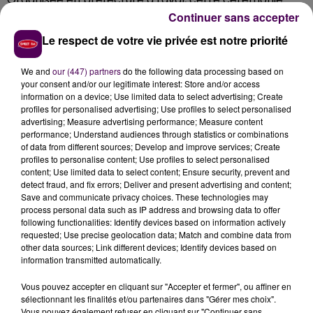
d’accueil qui se veut à la fois solennelle et conviviale,
Continuer sans accepter
marquera officiellement l’accession des intéressés, de
Le respect de votre vie privée est notre priorité
diverses origines étrangères, à la nationalité française
et
"symbolise leur appartenance à une nouvelle
We and
our (447) partners
do the following data processing based on
communauté"
précise-t-on.
your consent and/or our legitimate interest: Store and/or access
information on a device; Use limited data to select advertising; Create
profiles for personalised advertising; Use profiles to select personalised
advertising; Measure advertising performance; Measure content
performance; Understand audiences through statistics or combinations
of data from different sources; Develop and improve services; Create
profiles to personalise content; Use profiles to select personalised
content; Use limited data to select content; Ensure security, prevent and
detect fraud, and fix errors; Deliver and present advertising and content;
Save and communicate privacy choices. These technologies may
process personal data such as IP address and browsing data to offer
following functionalities: Identify devices based on information actively
requested; Use precise geolocation data; Match and combine data from
other data sources; Link different devices; Identify devices based on
À LA UNE
information transmitted automatically.
Vous pouvez accepter en cliquant sur "Accepter et fermer", ou affiner en
7 août 2026
sélectionnant les finalités et/ou partenaires dans "Gérer mes choix".
Gagnez vos pass pour le V and B Fest' 2026 !
Vous pouvez également refuser en cliquant sur "Continuer sans