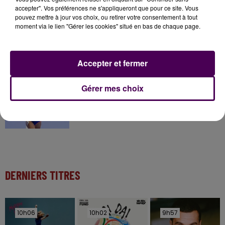
accepter". Vos préférences ne s'appliqueront que pour ce site. Vous
pouvez mettre à jour vos choix, ou retirer votre consentement à tout
moment via le lien "Gérer les cookies" situé en bas de chaque page.
11 juillet 2026
Inscrivez-vous au casting The Voice & The Voice
Kids !
Accepter et fermer
9h25
Gérer mes choix
Athlétisme : quatre représentants du Centre-Val
de Loire aux...
DERNIERS TITRES
10h06
10h06
10h02
10h02
9h57
9h57