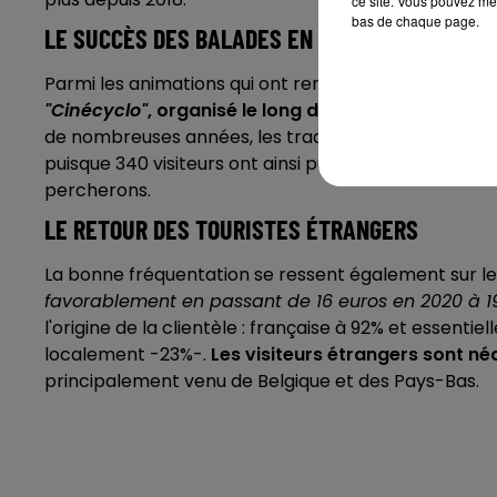
ce site. Vous pouvez met
bas de chaque page.
LE SUCCÈS DES BALADES EN ATTELAGE
Parmi les animations qui ont rencontré le plus de su
"Cinécyclo"
, organisé le long de la
"Véloscénie"
, a
de nombreuses années, les traditionnelles mais inco
puisque 340 visiteurs ont ainsi pu profiter d’une 
percherons.
LE RETOUR DES TOURISTES ÉTRANGERS
La bonne fréquentation se ressent également sur le
favorablement en passant de 16 euros en 2020 à 19
l'origine de la clientèle : française à 92% et essenti
localement -23%-.
Les visiteurs étrangers sont n
principalement venu de Belgique et des Pays-Bas.