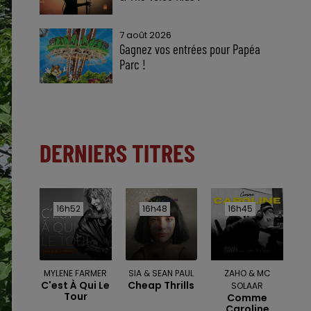
7 août 2026
Gagnez vos entrées pour Papéa
Parc !
DERNIERS TITRES
16h52
16h52
16h48
16h48
16h45
16h45
MYLENE FARMER
SIA & SEAN PAUL
ZAHO & MC
C'est À Qui Le
Cheap Thrills
SOLAAR
Tour
Comme
Caroline