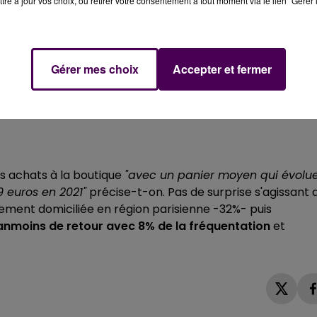
tre à jour vos choix, ou retirer votre consentement à tout moment via le lien "Gérer 
ccès, les nouveautés figurent en tête :
Gérer mes choix
Accepter et fermer
 par exemple rassemblé 216 personnes
. Proposées depu
ntournables balades en attelage ne lassent pas le public
découverte du domaine de Courboyer au pas des chevaux
s achats à la boutique
"avec un panier moyen qui évolu
 euros en 2021"
précise-t-on. Pas de surprise s'agissant 
ellement domiciliée en région parisienne -32%- puis
éanmoins de retour avec 8% de la fréquentation
et