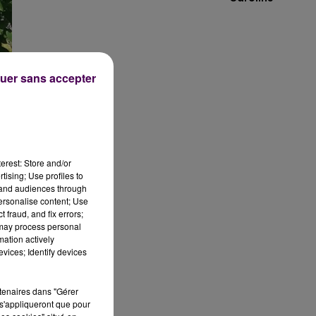
uer sans accepter
erest: Store and/or
tising; Use profiles to
tand audiences through
personalise content; Use
 fraud, and fix errors;
 may process personal
mation actively
vices; Identify devices
rtenaires dans "Gérer
s'appliqueront que pour