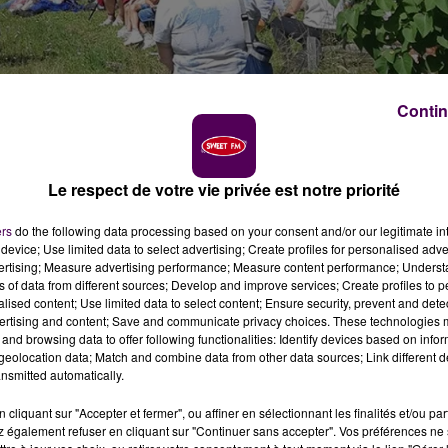
Contin
Le respect de votre vie privée est notre priorité
se trouve à Nocé, se réjouit d'une fréquentation stable
ers
do the following data processing based on your consent and/or our legitimate int
onstate par ailleurs que les touristes belges et
device; Use limited data to select advertising; Create profiles for personalised adver
vertising; Measure advertising performance; Measure content performance; Unders
ns of data from different sources; Develop and improve services; Create profiles to 
alised content; Use limited data to select content; Ensure security, prevent and detect
ertising and content; Save and communicate privacy choices. These technologies
 de l’année en raison de la crise sanitaire,
"le public n’a
and browsing data to offer following functionalities: Identify devices based on infor
dernier"
indique la direction du Parc naturel régional du
eolocation data; Match and combine data from other data sources; Link different de
ce mardi 5 octobre. Au total,
environ 9 500 personnes
nsmitted automatically.
son"
, soit une fréquentation stable comparée à 2020. En
cliquant sur "Accepter et fermer", ou affiner en sélectionnant les finalités et/ou pa
e progression sur plusieurs années"
: 40% de visiteurs en
 également refuser en cliquant sur "Continuer sans accepter". Vos préférences ne 