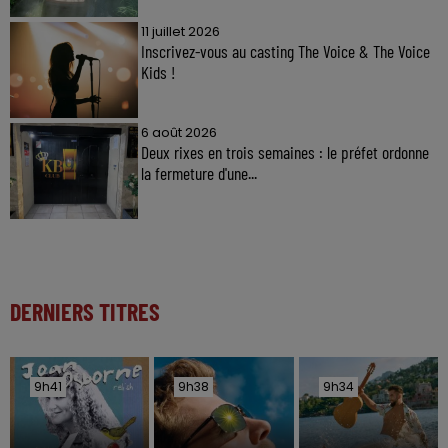
11 juillet 2026
Inscrivez-vous au casting The Voice & The Voice
Kids !
6 août 2026
Deux rixes en trois semaines : le préfet ordonne
la fermeture d'une...
DERNIERS TITRES
9h41
9h41
9h38
9h38
9h34
9h34