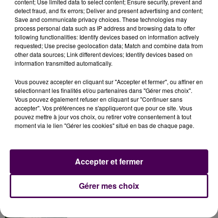
content; Use limited data to select content; Ensure security, prevent and
avec le nombre d’heures qu’il a fait
". Dans le
detect fraud, and fix errors; Deliver and present advertising and content;
département, on recherche surtout de la main-
Save and communicate privacy choices. These technologies may
d’œuvre agricole dans les secteurs de Loué et de
process personal data such as IP address and browsing data to offer
following functionalities: Identify devices based on information actively
Sablé-sur-Sarthe.
requested; Use precise geolocation data; Match and combine data from
other data sources; Link different devices; Identify devices based on
information transmitted automatically.
Vous pouvez accepter en cliquant sur "Accepter et fermer", ou affiner en
sélectionnant les finalités et/ou partenaires dans "Gérer mes choix".
Vous pouvez également refuser en cliquant sur "Continuer sans
accepter". Vos préférences ne s'appliqueront que pour ce site. Vous
pouvez mettre à jour vos choix, ou retirer votre consentement à tout
moment via le lien "Gérer les cookies" situé en bas de chaque page.
À LA UNE
Accepter et fermer
31 juillet 2026
Gérer mes choix
Gagnez vos entrées à Terra Botanica !