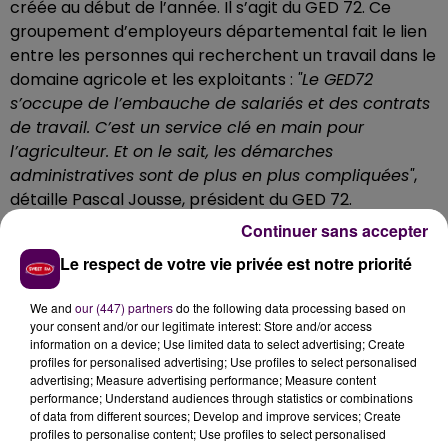
créée au début de l’année. Il s’agit du GED 72. Ce
groupement d’employeurs départemental fait le lien
entre les personnes qui recherchent un travail dans le
domaine agricole et les exploitants :
"Le GED72
s’occupe de l’embauche de salariés et des contrats
de travail. C’est un service clé en main pour
l’agriculteur. Et on le sait, les démarches
administratives sont de plus en plus compliquées"
,
détaille Pascal Jousse, président du GED 72.
Continuer sans accepter
Une première embauche sur deux exploitations en
Sarthe
Le respect de votre vie privée est notre priorité
Depuis le début du mois de février, Nicolas Morançais
We and
our (447) partners
do the following data processing based on
travaille sur deux exploitations, à Amné-en-
your consent and/or our legitimate interest: Store and/or access
Champagne et à Brûlon :
"Ca a été un moyen rapide
information on a device; Use limited data to select advertising; Create
pour être embauché"
assure-t-il. L’un de ses patrons,
profiles for personalised advertising; Use profiles to select personalised
advertising; Measure advertising performance; Measure content
Christophe Vovard a gagné du temps avec cette
performance; Understand audiences through statistics or combinations
association :
"Je n’ai pas eu à chercher, le GED72 a
of data from different sources; Develop and improve services; Create
tout géré. Moi j’ai juste une facture à la fin du mois
profiles to personalise content; Use profiles to select personalised