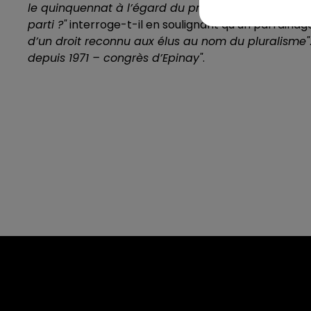
le quinquennat à l’égard du président de la Répub
parti ?"
interroge-t-il en soulignant qu’un parraina
d’un droit reconnu aux élus au nom du pluralisme"
depuis 1971 – congrès d’Epinay"
.