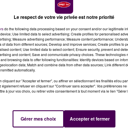
Le respect de votre vie privée est notre priorité
ers
do the following data processing based on your consent and/or our legitimate int
2 mars dernier, date à laquelle l'élu du Mans s'est vu
device; Use limited data to select advertising; Create profiles for personalised adver
n parti, en raison du soutien et du parrainage
vertising; Measure advertising performance; Measure content performance; Unders
 pas à Benoît Hamon, comme l'exigent les règles
ns of data from different sources; Develop and improve services; Create profiles to 
alised content; Use limited data to select content; Ensure security, prevent and detect
ertising and content; Save and communicate privacy choices. These technologies
and browsing data to offer following functionalities: Identify devices based on infor
aire du Parti Socialiste sont limpides : "Tu comprendras
eolocation data; Match and combine data from other data sources; Link different de
oît Hamon, élu lors de la primaire, ne peut être enregistr
nsmitted automatically.
s communes. Tu comprendras qu’il ne te sera plus possibl
cliquant sur "Accepter et fermer", ou affiner en sélectionnant les finalités et/ou pa
 Jean-Christophe Cambadélis à l’attention de Jean-Claud
 également refuser en cliquant sur "Continuer sans accepter". Vos préférences ne 
ne copie a été adressée aux rédactions par la mairie du
tre à jour vos choix, ou retirer votre consentement à tout moment via le lien "Gérer 
ocialiste depuis près d’un demi-siècle, a tenu à réplique
Gérer mes choix
Accepter et fermer
 numéro un du PS :
"Sanctionner des élus loyaux durant tou