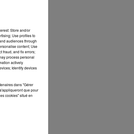
erest: Store and/or
tising; Use profiles to
tand audiences through
personalise content; Use
 fraud, and fix errors;
 may process personal
mation actively
vices; Identify devices
é
e
rtenaires dans "Gérer
e
s'appliqueront que pour
les cookies" situé en
r,
t