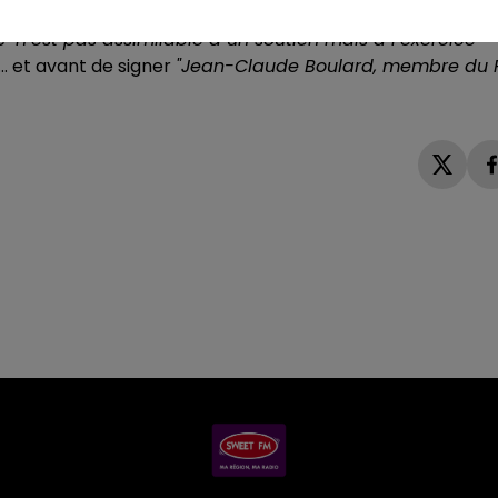
lique et du gouvernement serait la nouvelle ligne du
ge
"n’est pas assimilable à un soutien mais à l’exercice
… et avant de signer
"Jean-Claude Boulard, membre du 