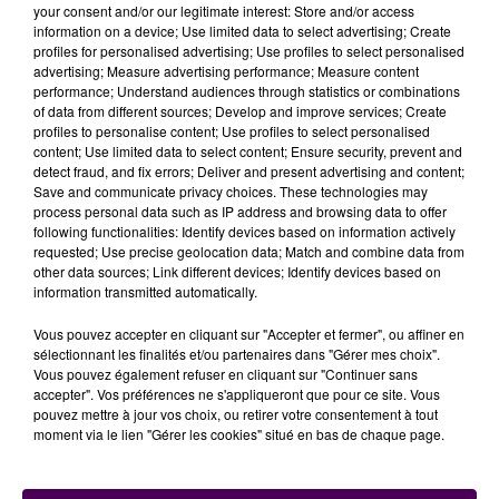
your consent and/or our legitimate interest: Store and/or access
depuis le début de la crise sanitaire ne devraient pas
information on a device; Use limited data to select advertising; Create
revoir leurs habitudes
avant un certain laps de
profiles for personalised advertising; Use profiles to select personalised
temps
:
"Ce que l’on imagine, c’est qu’on ne
advertising; Measure advertising performance; Measure content
performance; Understand audiences through statistics or combinations
retrouvera pas la fréquentation pré-confinement
of data from different sources; Develop and improve services; Create
avant au moins deux ans. Assez rapidement, d’ici la
profiles to personalise content; Use profiles to select personalised
fin de l’année, on sera normalement à hauteur de
content; Use limited data to select content; Ensure security, prevent and
detect fraud, and fix errors; Deliver and present advertising and content;
90% du trafic de voyageurs qu’on avait, mais pour
Save and communicate privacy choices. These technologies may
regagner la confiance des dernières personnes, ce
process personal data such as IP address and browsing data to offer
sera plus long"
estime Jérôme Mazuay. En revanche,
following functionalities: Identify devices based on information actively
requested; Use precise geolocation data; Match and combine data from
la régie des transports de l’agglomération mancelle
other data sources; Link different devices; Identify devices based on
voit d’autres de ses services monter en puissance
information transmitted automatically.
comme
la location de vélos
.
Vous pouvez accepter en cliquant sur "Accepter et fermer", ou affiner en
sélectionnant les finalités et/ou partenaires dans "Gérer mes choix".
Jérôme Mazuay
Vous pouvez également refuser en cliquant sur "Continuer sans
accepter". Vos préférences ne s'appliqueront que pour ce site. Vous
pouvez mettre à jour vos choix, ou retirer votre consentement à tout
moment via le lien "Gérer les cookies" situé en bas de chaque page.