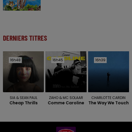
DERNIERS TITRES
16h48
16h48
16h45
16h45
16h39
16h39
SIA & SEAN PAUL
ZAHO & MC SOLAAR
CHARLOTTE CARDIN
Cheap Thrills
Comme Caroline
The Way We Touch