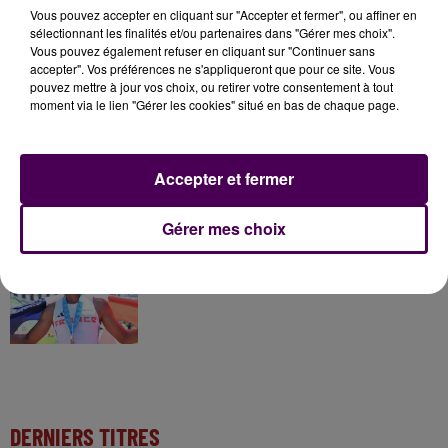
Vous pouvez accepter en cliquant sur "Accepter et fermer", ou affiner en
sélectionnant les finalités et/ou partenaires dans "Gérer mes choix".
Vous pouvez également refuser en cliquant sur "Continuer sans
7 août 2026
accepter". Vos préférences ne s'appliqueront que pour ce site. Vous
Gagnez vos pass pour le V and B Fest' 2026 !
pouvez mettre à jour vos choix, ou retirer votre consentement à tout
moment via le lien "Gérer les cookies" situé en bas de chaque page.
11 juillet 2026
Inscrivez-vous au casting The Voice & The Voice
Accepter et fermer
Kids !
Gérer mes choix
13h58
Athlétisme : Un Eurois champion du monde U20
DERNIERS TITRES