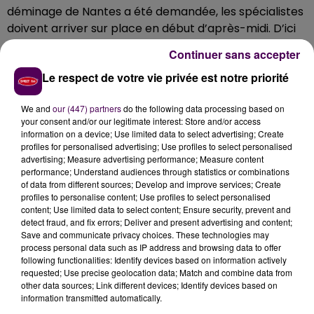
déminage de Nantes a été demandée, les spécialistes
doivent arriver sur place en début d’après-midi. D’ici
la fin de cette intervention, la circulation des véhicules
Continuer sans accepter
et des piétons a été coupée afin de maintenir un
Le respect de votre vie privée est notre priorité
périmètre de sécurité. L’accès des véhicules à la rue
d’Eichtal est coupé au niveau du rond-point entre le
We and
our (447) partners
do the following data processing based on
boulevard Robert-Jarry et l’avenue Demorieux afin
your consent and/or our legitimate interest: Store and/or access
d’interdire l’accès au pont. L’accès des piétons à l’île
information on a device; Use limited data to select advertising; Create
aux Planches est également suspendu.
profiles for personalised advertising; Use profiles to select personalised
advertising; Measure advertising performance; Measure content
performance; Understand audiences through statistics or combinations
of data from different sources; Develop and improve services; Create
profiles to personalise content; Use profiles to select personalised
content; Use limited data to select content; Ensure security, prevent and
detect fraud, and fix errors; Deliver and present advertising and content;
Save and communicate privacy choices. These technologies may
process personal data such as IP address and browsing data to offer
following functionalities: Identify devices based on information actively
requested; Use precise geolocation data; Match and combine data from
other data sources; Link different devices; Identify devices based on
information transmitted automatically.
À LA UNE