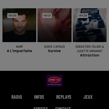
14h35
14h35
14h31
14h31
14h28
14h28
AMIR
LEWIS CAPALDI
SEBASTIEN TELLIER &
A L'imparfaite
Survive
JULIETTE ARMANET
Attraction
RADIO
INFOS
REPLAYS
JEUX