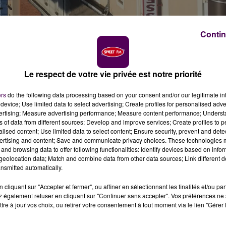
Contin
Le respect de votre vie privée est notre priorité
 ce lundi 30 octobre au Mans après un accident surven
ers
do the following data processing based on your consent and/or our legitimate int
iture a percuté l'une des rames.
device; Use limited data to select advertising; Create profiles for personalised adver
vertising; Measure advertising performance; Measure content performance; Unders
ns of data from different sources; Develop and improve services; Create profiles to 
en 2007 : le tram a déraillé. L'accident, qui s'est produit
alised content; Use limited data to select content; Ensure security, prevent and detect
sé le trafic. Selon les premiers éléments, une voiture a
ertising and content; Save and communicate privacy choices. These technologies
and browsing data to offer following functionalities: Identify devices based on infor
rc, à deux pas du parvis de la gare nord. Le tramway
eolocation data; Match and combine data from other data sources; Link different de
AM, la conductrice aurait été transportée aux urgences,
nsmitted automatically.
anté. La police a immédiatement bouclé le quartier pour
cliquant sur "Accepter et fermer", ou affiner en sélectionnant les finalités et/ou pa
 également refuser en cliquant sur "Continuer sans accepter". Vos préférences ne 
tre à jour vos choix, ou retirer votre consentement à tout moment via le lien "Gérer 