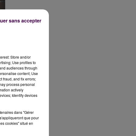
uer sans accepter
u
erest: Store and/or
tising; Use profiles to
tand audiences through
personalise content; Use
 fraud, and fix errors;
 may process personal
mation actively
vices; Identify devices
rtenaires dans "Gérer
s'appliqueront que pour
les cookies" situé en