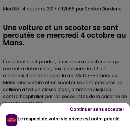
Modifié : 4 octobre 2017 à 12h56 par Emilien Borderie
Une voiture et un scooter se sont
percutés ce mercredi 4 octobre au
Mans.
L'accident s'est produit, dans des circonstances qui
restent à déterminer, aux alentours de 10h ce
mercredi 4 octobre dans la rue Victor-Hémery au
Mans : une voiture et un scooter se sont percutés. La
collision a fait un blessé léger, emmené jusqu'au
centre hospitalier par les secouristes de la caserne de
la route de Degré.
Continuer sans accepter
Le respect de votre vie privée est notre priorité