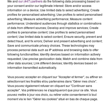
We and
our (447) partners
do the following data processing based on
your consent and/or our legitimate interest: Store and/or access
information on a device; Use limited data to select advertising; Create
profiles for personalised advertising; Use profiles to select personalised
advertising; Measure advertising performance; Measure content
performance; Understand audiences through statistics or combinations
of data from different sources; Develop and improve services; Create
profiles to personalise content; Use profiles to select personalised
À LA UNE
content; Use limited data to select content; Ensure security, prevent and
detect fraud, and fix errors; Deliver and present advertising and content;
Save and communicate privacy choices. These technologies may
31 juillet 2026
process personal data such as IP address and browsing data to offer
Gagnez vos entrées à Terra Botanica !
following functionalities: Identify devices based on information actively
requested; Use precise geolocation data; Match and combine data from
other data sources; Link different devices; Identify devices based on
information transmitted automatically.
11 juillet 2026
Vous pouvez accepter en cliquant sur "Accepter et fermer", ou affiner en
Inscrivez-vous au casting The Voice & The Voice
sélectionnant les finalités et/ou partenaires dans "Gérer mes choix".
Kids !
Vous pouvez également refuser en cliquant sur "Continuer sans
accepter". Vos préférences ne s'appliqueront que pour ce site. Vous
pouvez mettre à jour vos choix, ou retirer votre consentement à tout
moment via le lien "Gérer les cookies" situé en bas de chaque page.
6 août 2026
Deux rixes en trois semaines : le préfet ordonne
la fermeture d'une...