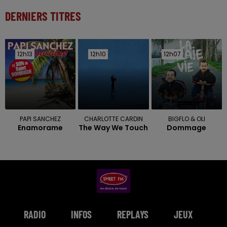
DERNIERS TITRES
12h13
12h13
12h10
12h10
12h07
12h07
PAPI SANCHEZ
CHARLOTTE CARDIN
BIGFLO & OLI
Enamorame
The Way We Touch
Dommage
RADIO
INFOS
REPLAYS
JEUX