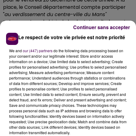
place, le Conseil départemental compte participer
"
au verdissement du centre-ville du Mans"
notamment par le biais de la plantation d’arbres et
Continuer sans accepter
d’arbustes. La requalification de l’endroit sera aussi
l’occasion d’agrandir les installations sportives
Le respect de votre vie privée est notre priorité
extérieures du collège Berthelot, voisin immédiat.
Enfin, le bunker construit sur le site par les forces
We and
our (447) partners
do the following data processing based on
your consent and/or our legitimate interest: Store and/or access
occupantes hitlériennes durant la seconde guerre
information on a device; Use limited data to select advertising; Create
mondiale sera mis en valeur, avec la création d’un
profiles for personalised advertising; Use profiles to select personalised
mémorial des guerres
"rappelant l’histoire des
advertising; Measure advertising performance; Measure content
performance; Understand audiences through statistics or combinations
conflits qui ont marqué la Sarthe depuis 1871"
.
of data from different sources; Develop and improve services; Create
profiles to personalise content; Use profiles to select personalised
content; Use limited data to select content; Ensure security, prevent and
detect fraud, and fix errors; Deliver and present advertising and content;
Save and communicate privacy choices. These technologies may
process personal data such as IP address and browsing data to offer
following functionalities: Identify devices based on information actively
requested; Use precise geolocation data; Match and combine data from
other data sources; Link different devices; Identify devices based on
information transmitted automatically.