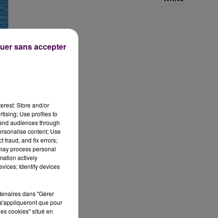
uer sans accepter
erest: Store and/or
tising; Use profiles to
u
tand audiences through
e
personalise content; Use
 fraud, and fix errors;
 may process personal
mation actively
vices; Identify devices
t
rtenaires dans "Gérer
e
s'appliqueront que pour
les cookies" situé en