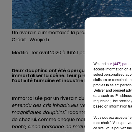
Un riverain a immortalisé la présence des dauphins 
Crédit :
Wenjie Li
Modifié : 1er avril 2020 à 16h21 par Jonathan Lateur
We and
our (447) partn
access information on a 
Deux dauphins ont été aperçus dans les eaux de la
select personalised ad
immortaliser la scène. Leur présence, bien que su
statistics or combinatio
l'activité humaine et industrielle imposé par le c
profiles to select person
Deliver and present adv
data such as IP address 
Immortalisée par un riverain du quartier, la scène r
requested; Use precise g
entendu des cris inhabituels venant de la rivière, e
based on information tra
magnifiques dauphins"
raconte Nicolas, encore enth
Vous pouvez accepter en 
de chez lui, comme chaque matin, pour faire quelqu
mes choix". Vous pouvez
photo, sinon personne ne m’aurait cru. Mes enfants
ce site. Vous pouvez met