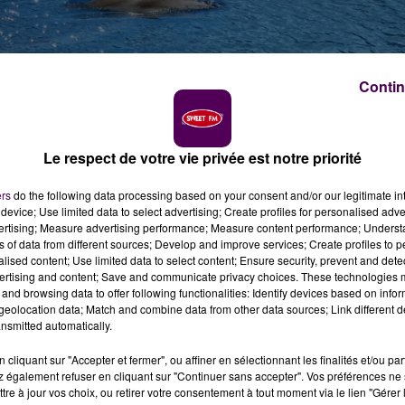
Contin
dans les eaux de la Sarthe
Le respect de votre vie privée est notre priorité
ers
do the following data processing based on your consent and/or our legitimate int
device; Use limited data to select advertising; Create profiles for personalised adver
 Sarthe, au Mans, ce mercredi 1er avril. Un témoin a p
vertising; Measure advertising performance; Measure content performance; Unders
rprenante, s'explique en partie par le ralentissement d
ns of data from different sources; Develop and improve services; Create profiles to 
onfinement.
alised content; Use limited data to select content; Ensure security, prevent and detect
ertising and content; Save and communicate privacy choices. These technologies
and browsing data to offer following functionalities: Identify devices based on infor
emonte au milieu de matinée ce mercredi 1er avril :
"J’ai
eolocation data; Match and combine data from other data sources; Link different de
t quand j’ai tourné la tête, j’ai aperçu ces deux
nsmitted automatically.
ousiasmé par ce qu’il vient de voir. Ce trentenaire sortai
cliquant sur "Accepter et fermer", ou affiner en sélectionnant les finalités et/ou pa
es exercices physiques :
"J’ai eu le temps de prendre un
 également refuser en cliquant sur "Continuer sans accepter". Vos préférences ne 
 vont être fous de joie en découvrant l’image. Pour moi
tre à jour vos choix, ou retirer votre consentement à tout moment via le lien "Gérer 