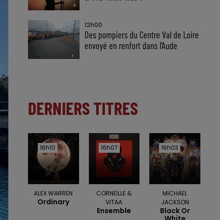
12h00
Des pompiers du Centre Val de Loire
envoyé en renfort dans l'Aude
DERNIERS TITRES
16h10
16h10
16h07
16h07
16h03
16h03
ALEX WARREN
CORNEILLE &
MICHAEL
Ordinary
VITAA
JACKSON
Ensemble
Black Or
White