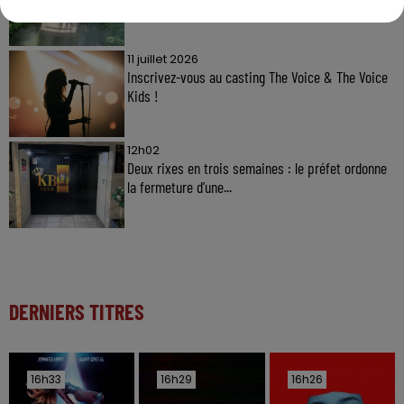
11 juillet 2026
Inscrivez-vous au casting The Voice & The Voice
Kids !
12h02
Deux rixes en trois semaines : le préfet ordonne
la fermeture d'une...
DERNIERS TITRES
16h33
16h33
16h29
16h29
16h26
16h26