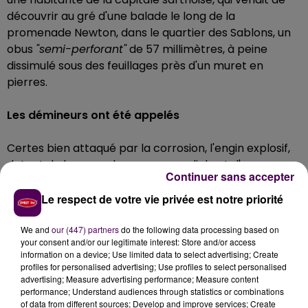
découvrir au gré d'une balade le long de la
promenade Newton, dans le quartier des Sablons, un
obus
"semi-perforant"
de 57 millimètres, à peine
dissimulé sous des feuillages près d'un muret en
pierres.
Les démineurs ont été appelés
Certes bien attaqué par la corrosion, l'engin explosif,
datant de la seconde guerre mondiale et d'une
Continuer sans accepter
dimension de 20 centimètres de long pour 6 de
diamètre, n'avait donc pas été tiré... et ne le sera
Le respect de votre vie privée est notre priorité
jamais puisqu'une équipe de déminage est vite arrivée
sur site pour emporter la -potentiellement-
We and
our (447) partners
do the following data processing based on
your consent and/or our legitimate interest: Store and/or access
dangereuse chose.
information on a device; Use limited data to select advertising; Create
profiles for personalised advertising; Use profiles to select personalised
Plusieurs interventions de même nature
advertising; Measure advertising performance; Measure content
performance; Understand audiences through statistics or combinations
of data from different sources; Develop and improve services; Create