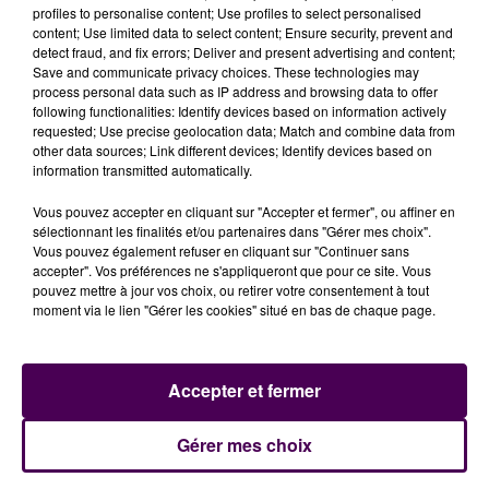
Un type d'intervention en réalité pas si rare plus de 70
profiles to personalise content; Use profiles to select personalised
ans après le conflit : toujours sur le réseau social, les
content; Use limited data to select content; Ensure security, prevent and
detect fraud, and fix errors; Deliver and present advertising and content;
hommes de la Police nationale sarthoise précisent
Save and communicate privacy choices. These technologies may
avoir été mobilisés à quatre reprises, en la matière,
process personal data such as IP address and browsing data to offer
rien qu'au cours de l'année 2017 sur le seul territoire du
following functionalities: Identify devices based on information actively
requested; Use precise geolocation data; Match and combine data from
Mans.
other data sources; Link different devices; Identify devices based on
information transmitted automatically.
Vous pouvez accepter en cliquant sur "Accepter et fermer", ou affiner en
sélectionnant les finalités et/ou partenaires dans "Gérer mes choix".
Vous pouvez également refuser en cliquant sur "Continuer sans
accepter". Vos préférences ne s'appliqueront que pour ce site. Vous
pouvez mettre à jour vos choix, ou retirer votre consentement à tout
moment via le lien "Gérer les cookies" situé en bas de chaque page.
À LA UNE
Accepter et fermer
Gérer mes choix
31 juillet 2026
Gagnez vos entrées à Terra Botanica !