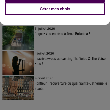
Gérer mes choix
À LA UNE
31 juillet 2026
Gagnez vos entrées à Terra Botanica !
11 juillet 2026
Inscrivez-vous au casting The Voice & The Voice
Kids !
4 août 2026
Honfleur : réouverture du quai Sainte-Catherine le
8 août