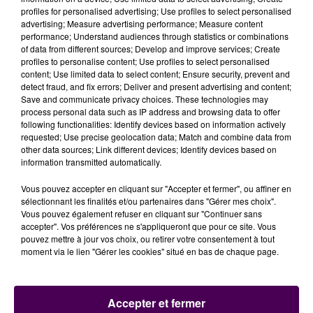
profiles for personalised advertising; Use profiles to select personalised
une formation très cohérente,
qui n’a pris qu’un but
advertising; Measure advertising performance; Measure content
en trois matchs
, et qui marque sur coup de pied
performance; Understand audiences through statistics or combinations
arrêté... Et ça c’est le signe d’une équipe en bonne
of data from different sources; Develop and improve services; Create
profiles to personalise content; Use profiles to select personalised
santé"
estime Didier Ollé-Nicolle, qui a décidé cette
content; Use limited data to select content; Ensure security, prevent and
fois de ne pas communiquer son groupe à la veille du
detect fraud, and fix errors; Deliver and present advertising and content;
déplacement.
Save and communicate privacy choices. These technologies may
process personal data such as IP address and browsing data to offer
following functionalities: Identify devices based on information actively
Didier Ollé-Nicolle, à propos de Boulogne
requested; Use precise geolocation data; Match and combine data from
other data sources; Link different devices; Identify devices based on
information transmitted automatically.
US Boulogne – Le Mans FC
, 5e journée de National,
vendredi 11 septembre, 20h
.
Vous pouvez accepter en cliquant sur "Accepter et fermer", ou affiner en
sélectionnant les finalités et/ou partenaires dans "Gérer mes choix".
Vous pouvez également refuser en cliquant sur "Continuer sans
accepter". Vos préférences ne s'appliqueront que pour ce site. Vous
pouvez mettre à jour vos choix, ou retirer votre consentement à tout
moment via le lien "Gérer les cookies" situé en bas de chaque page.
Accepter et fermer