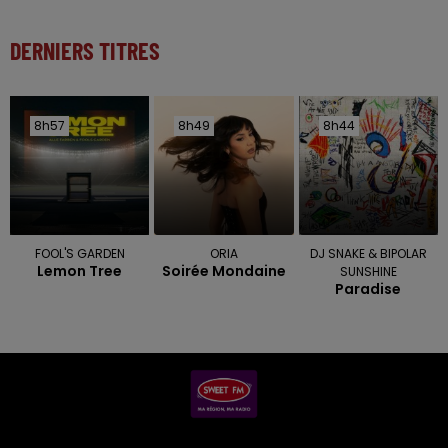
DERNIERS TITRES
8h57
8h57
8h49
8h49
8h44
8h44
FOOL'S GARDEN
ORIA
DJ SNAKE & BIPOLAR
Lemon Tree
Soirée Mondaine
SUNSHINE
Paradise