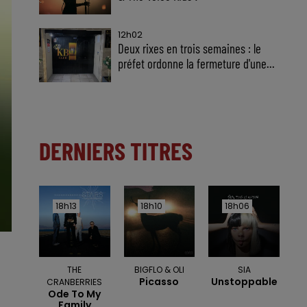
12h02
Deux rixes en trois semaines : le
préfet ordonne la fermeture d'une...
DERNIERS TITRES
18h13
18h13
18h10
18h10
18h06
18h06
THE
BIGFLO & OLI
SIA
Picasso
Unstoppable
CRANBERRIES
Ode To My
Family