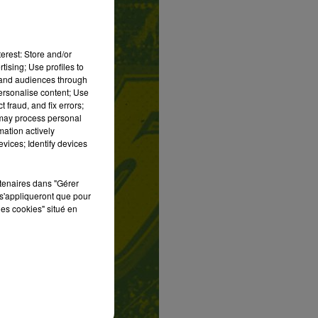
erest: Store and/or
tising; Use profiles to
tand audiences through
personalise content; Use
 fraud, and fix errors;
 may process personal
mation actively
vices; Identify devices
rtenaires dans "Gérer
s'appliqueront que pour
les cookies" situé en