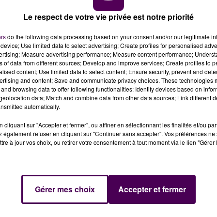
Le respect de votre vie privée est notre priorité
ers
do the following data processing based on your consent and/or our legitimate int
device; Use limited data to select advertising; Create profiles for personalised adver
vertising; Measure advertising performance; Measure content performance; Unders
ns of data from different sources; Develop and improve services; Create profiles to 
alised content; Use limited data to select content; Ensure security, prevent and detect
ertising and content; Save and communicate privacy choices. These technologies
and browsing data to offer following functionalities: Identify devices based on infor
eolocation data; Match and combine data from other data sources; Link different de
nsmitted automatically.
cliquant sur "Accepter et fermer", ou affiner en sélectionnant les finalités et/ou pa
 également refuser en cliquant sur "Continuer sans accepter". Vos préférences ne 
tre à jour vos choix, ou retirer votre consentement à tout moment via le lien "Gérer 
Gérer mes choix
Accepter et fermer