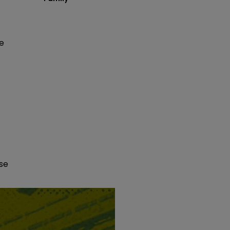
ue
 se