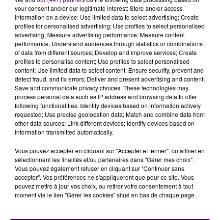
Richard Déziré.
your consent and/or our legitimate interest: Store and/or access
Pas de scénario idéal
information on a device; Use limited data to select advertising; Create
profiles for personalised advertising; Use profiles to select personalised
Comme mardi dernier, les Manceaux tenteront de
advertising; Measure advertising performance; Measure content
performance; Understand audiences through statistics or combinations
débuter fort en mettant la pression sur les Corses. Un
of data from different sources; Develop and improve services; Create
but inscrit rapidement pourrait semer le doute dans la
profiles to personalise content; Use profiles to select personalised
tête des
"gaziers"
mais pour Stéphen Vincent, il
content; Use limited data to select content; Ensure security, prevent and
detect fraud, and fix errors; Deliver and present advertising and content;
n’existe pas de scénario idéal :
"0-0 à la 70e et des
Save and communicate privacy choices. These technologies may
joueurs frais qui rentrent pour marquer les deux buts
process personal data such as IP address and browsing data to offer
vainqueurs, ça me va très bien. On doit prendre des
following functionalities: Identify devices based on information actively
requested; Use precise geolocation data; Match and combine data from
risques tout en conservant un certain équilibre"
other data sources; Link different devices; Identify devices based on
confie le capitaine avant ce duel décisif.
information transmitted automatically.
Gazélec Ajaccio - Le Mans FC, barrage retour
Vous pouvez accepter en cliquant sur "Accepter et fermer", ou affiner en
d’accession en Ligue 2, à suivre en direct et en
sélectionnant les finalités et/ou partenaires dans "Gérer mes choix".
intégralité sur Sweet FM dès 17h45 !
Vous pouvez également refuser en cliquant sur "Continuer sans
accepter". Vos préférences ne s'appliqueront que pour ce site. Vous
pouvez mettre à jour vos choix, ou retirer votre consentement à tout
moment via le lien "Gérer les cookies" situé en bas de chaque page.