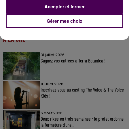
Accepter et fermer
Gérer mes choix
À LA UNE
31 juillet 2026
Gagnez vos entrées à Terra Botanica !
11 juillet 2026
Inscrivez-vous au casting The Voice & The Voice
Kids !
6 août 2026
Deux rixes en trois semaines : le préfet ordonne
la fermeture d'une...