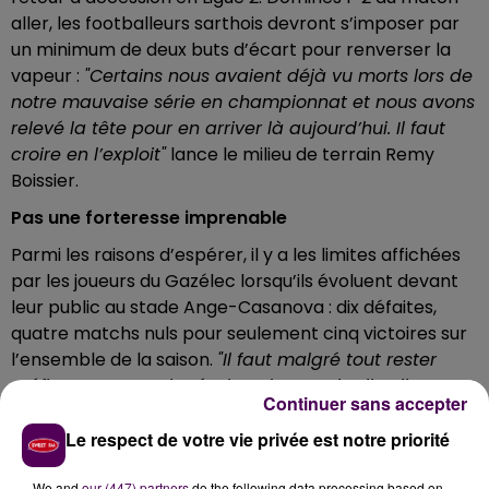
aller, les footballeurs sarthois devront s’imposer par
un minimum de deux buts d’écart pour renverser la
vapeur :
"Certains nous avaient déjà vu morts lors de
notre mauvaise série en championnat et nous avons
relevé la tête pour en arriver là aujourd’hui. Il faut
croire en l’exploit"
lance le milieu de terrain Remy
Boissier.
Pas une forteresse imprenable
Parmi les raisons d’espérer, il y a les limites affichées
par les joueurs du Gazélec lorsqu’ils évoluent devant
leur public au stade Ange-Casanova : dix défaites,
quatre matchs nuls pour seulement cinq victoires sur
l’ensemble de la saison.
"Il faut malgré tout rester
méfiant car avec le résultat du match aller, ils ne
Continuer sans accepter
seront pas obligés de prendre des risques. Ils
peuvent très bien passer à cinq derrière et faire un
Le respect de votre vie privée est notre priorité
match comme à l’extérieur"
tempère le coach,
We and
our (447) partners
do the following data processing based on