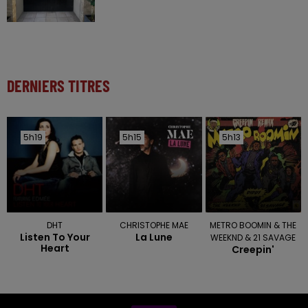
DERNIERS TITRES
5h19
5h19
5h15
5h15
5h13
5h13
DHT
CHRISTOPHE MAE
METRO BOOMIN & THE
Listen To Your
La Lune
WEEKND & 21 SAVAGE
Heart
Creepin'