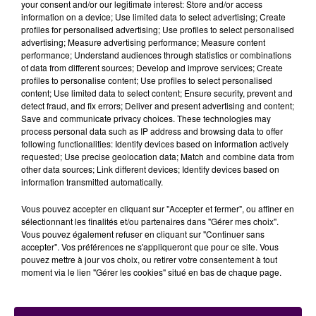
your consent and/or our legitimate interest: Store and/or access
gardiens, même esprit, avec des coloris classiques, en
information on a device; Use limited data to select advertising; Create
jaune ou blanc.
profiles for personalised advertising; Use profiles to select personalised
advertising; Measure advertising performance; Measure content
L’écusson au centre
performance; Understand audiences through statistics or combinations
of data from different sources; Develop and improve services; Create
Trois ans maintenant que
"le blason de l’équipe"
-
profiles to personalise content; Use profiles to select personalised
comme l’appelle le président du club-, se fixe au
content; Use limited data to select content; Ensure security, prevent and
detect fraud, and fix errors; Deliver and present advertising and content;
centre de la tunique, et non pas sur le cœur. A la tête
Save and communicate privacy choices. These technologies may
du club depuis 2016, Thierry Gomez a d’ailleurs insisté
process personal data such as IP address and browsing data to offer
lors de cette présentation sur la place des
following functionalities: Identify devices based on information actively
requested; Use precise geolocation data; Match and combine data from
partenaires dans la montée du Mans FC en
other data sources; Link different devices; Identify devices based on
professionnel. Des sponsors qui sont restés fidèles :
information transmitted automatically.
"On retrouve exactement les mêmes que l’année
dernière, principalement avec Véolia sur le torse et
Vous pouvez accepter en cliquant sur "Accepter et fermer", ou affiner en
sélectionnant les finalités et/ou partenaires dans "Gérer mes choix".
Leclerc dans le dos"
souligne-t-il.
Vous pouvez également refuser en cliquant sur "Continuer sans
accepter". Vos préférences ne s'appliqueront que pour ce site. Vous
pouvez mettre à jour vos choix, ou retirer votre consentement à tout
moment via le lien "Gérer les cookies" situé en bas de chaque page.