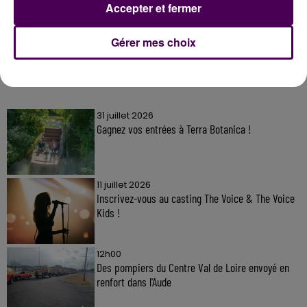
Accepter et fermer
Gérer mes choix
À LA UNE
31 juillet 2026
Gagnez vos entrées à Terra Botanica !
11 juillet 2026
Inscrivez-vous au casting The Voice & The Voice
Kids !
12h00
Des pompiers du Centre Val de Loire envoyé en
renfort dans l'Aude