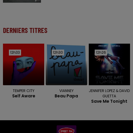
DERNIERS TITRES
12h33
12h33
12h30
12h30
12h26
12h26
TEMPER CITY
VIANNEY
JENNIFER LOPEZ & DAVID
Self Aware
Beau Papa
GUETTA
Save Me Tonight