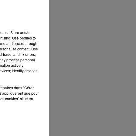
erest: Store and/or
tising; Use profiles to
tand audiences through
personalise content; Use
 fraud, and fix errors;
 may process personal
le
mation actively
e
vices; Identify devices
rtenaires dans "Gérer
s'appliqueront que pour
les cookies" situé en
ui
r
de