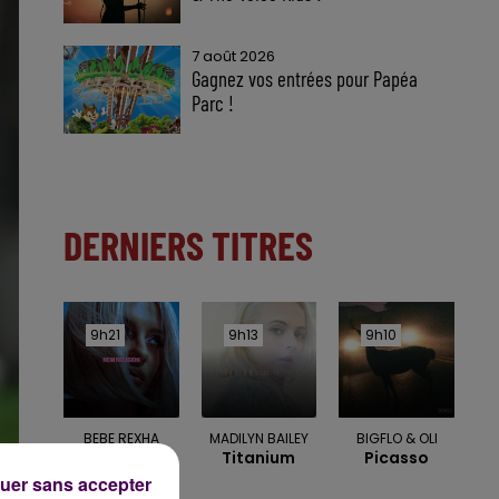
7 août 2026
Gagnez vos entrées pour Papéa
Parc !
DERNIERS TITRES
9h21
9h21
9h13
9h13
9h10
9h10
BEBE REXHA
MADILYN BAILEY
BIGFLO & OLI
New Religion
Titanium
Picasso
uer sans accepter