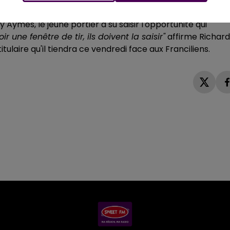
c le sens du travail"
. Relégué sur le banc en debut de
mes, le jeune portier a su saisir l'opportunité qui
une fenêtre de tir, ils doivent la saisir"
affirme Richard
tulaire qu'il tiendra ce vendredi face aux Franciliens.