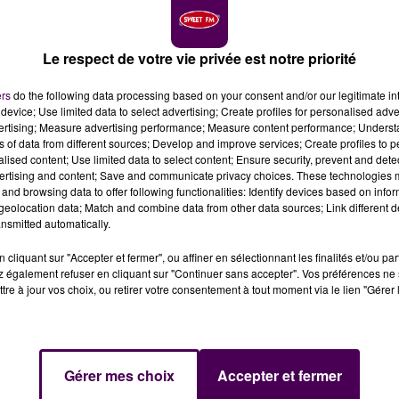
Le respect de votre vie privée est notre priorité
ers
do the following data processing based on your consent and/or our legitimate int
n au MMArena ce vendredi soir, pour la 32e journée de
device; Use limited data to select advertising; Create profiles for personalised adver
e son maintien chez des Sarthois qui semblent avoir
vertising; Measure advertising performance; Measure content performance; Unders
ns of data from different sources; Develop and improve services; Create profiles to 
alised content; Use limited data to select content; Ensure security, prevent and detect
ertising and content; Save and communicate privacy choices. These technologies
iblement retrouvé une certaine confiance après une terrib
and browsing data to offer following functionalities: Identify devices based on infor
e Laval il y a un mois a été un tournant. On s'est dit, à c
eolocation data; Match and combine data from other data sources; Link different de
nsmitted automatically.
 honorablement en donnant du plaisir à nos spectateurs"
hec de trop, les joueurs ont su ne pas le reproduire :
cliquant sur "Accepter et fermer", ou affiner en sélectionnant les finalités et/ou pa
holet, c'est avec un esprit de conquête retrouvé que les
 également refuser en cliquant sur "Continuer sans accepter". Vos préférences ne 
tre à jour vos choix, ou retirer votre consentement à tout moment via le lien "Gérer 
t, l'Entente Sannois-Saint-Gratien.
risation pour les deux derniers matchs de Nicolas Kocik, q
Gérer mes choix
Accepter et fermer
 Prêté à seulement 19 ans par le club de Valenciennes pou
r de lui-même"
assure le coach, avant de saluer
"l'attitu