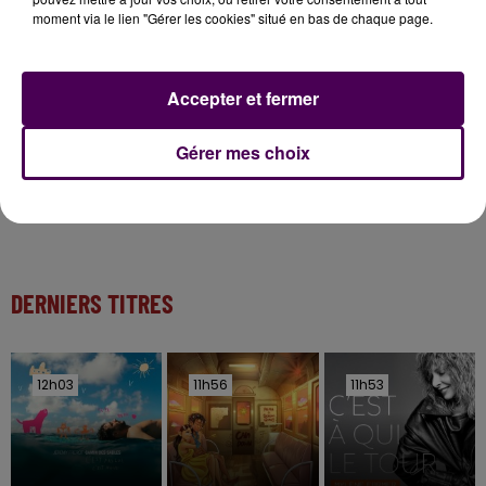
Inscrivez-vous au casting The Voice & The Voice
moment via le lien "Gérer les cookies" situé en bas de chaque page.
Kids !
Accepter et fermer
7 août 2026
Gagnez vos entrées pour Papéa Parc !
Gérer mes choix
DERNIERS TITRES
12h03
12h03
11h56
11h56
11h53
11h53