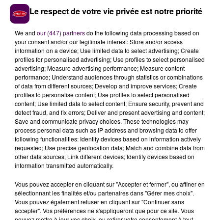
sur les lignes de bus"
et que
"les lignes 3 et 4 ne
Le respect de votre vie privée est notre priorité
circuleront plus après 20h30"
. La SETRAM reste
joignable par téléphone au 02 43 24 76 76.
We and
our (447) partners
do the following data processing based on
your consent and/or our legitimate interest: Store and/or access
information on a device; Use limited data to select advertising; Create
profiles for personalised advertising; Use profiles to select personalised
advertising; Measure advertising performance; Measure content
performance; Understand audiences through statistics or combinations
of data from different sources; Develop and improve services; Create
profiles to personalise content; Use profiles to select personalised
content; Use limited data to select content; Ensure security, prevent and
detect fraud, and fix errors; Deliver and present advertising and content;
Save and communicate privacy choices. These technologies may
process personal data such as IP address and browsing data to offer
following functionalities: Identify devices based on information actively
À LA UNE
requested; Use precise geolocation data; Match and combine data from
other data sources; Link different devices; Identify devices based on
information transmitted automatically.
7 août 2026
Gagnez vos pass pour le V and B Fest' 2026 !
Vous pouvez accepter en cliquant sur "Accepter et fermer", ou affiner en
sélectionnant les finalités et/ou partenaires dans "Gérer mes choix".
Vous pouvez également refuser en cliquant sur "Continuer sans
accepter". Vos préférences ne s'appliqueront que pour ce site. Vous
11 juillet 2026
pouvez mettre à jour vos choix, ou retirer votre consentement à tout