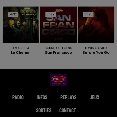
5h32
5h32
5h29
5h29
5h25
5h25
KYO & SITA
SOUND OF LEGEND
LEWIS CAPALDI
Le Chemin
San Francisco
Before You Go
RADIO
INFOS
REPLAYS
JEUX
SORTIES
CONTACT