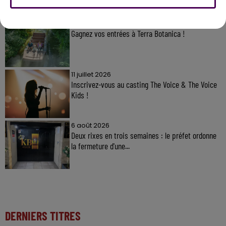
31 juillet 2026
Gagnez vos entrées à Terra Botanica !
11 juillet 2026
Inscrivez-vous au casting The Voice & The Voice
Kids !
6 août 2026
Deux rixes en trois semaines : le préfet ordonne
la fermeture d'une...
DERNIERS TITRES