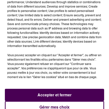
renforts puis ils ont enjoint les deux protagonistes, qui
performance; Understand audiences through statistics or combinations
of data from different sources; Develop and improve services; Create
se trouvaient encore à la fenêtre, à descendre sans
profiles to personalise content; Use profiles to select personalised
tarder. Ces derniers ont finalement pu être interpellés
content; Use limited data to select content; Ensure security, prevent and
vers 3h du matin. Ivre au moment des faits,
le tireur a
detect fraud, and fix errors; Deliver and present advertising and content;
Save and communicate privacy choices. These technologies may
expliqué qu’il ne visait pas directement les voitures
process personal data such as IP address and browsing data to offer
mais plutôt les panneaux de signalisation
. Une
following functionalities: Identify devices based on information actively
explication mise à mal par une passante, également
requested; Use precise geolocation data; Match and combine data from
other data sources; Link different devices; Identify devices based on
visée par des plombs, mais qui n’a ensuite pas
information transmitted automatically.
souhaité déposer plainte.
Vous pouvez accepter en cliquant sur "Accepter et fermer", ou affiner en
sélectionnant les finalités et/ou partenaires dans "Gérer mes choix".
Vous pouvez également refuser en cliquant sur "Continuer sans
accepter". Vos préférences ne s'appliqueront que pour ce site. Vous
pouvez mettre à jour vos choix, ou retirer votre consentement à tout
moment via le lien "Gérer les cookies" situé en bas de chaque page.
Accepter et fermer
À LA UNE
Gérer mes choix