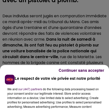
avec un pistolet à plomb.
Deux individus seront jugés en comparution immédiate
ce mardi après-midi au tribunal du Mans. Ces amis
âgés d’une trentaine et d’une quarantaine d’années
devront répondre des faits de violences volontaires
en réunion avec arme.
Dans la nuit de samedi à
dimanche, ils ont fait feu au pistolet à plomb sur
une voiture banalisée de la police nationale qui
circulait dans le centre-ville
, rue de la Mariette. Les
hommes de la brigade canine ont constaté plusieurs
impacts au niveau du pare-brise et de la calandre du
Continuer sans accepter
véhicule.
Le respect de votre vie privée est notre priorité
LES POLICIERS N’ÉTAIENT PAS DIRECTEMENT
VISÉS
We and
our (447) partners
do the following data processing based on
your consent and/or our legitimate interest: Store and/or access
information on a device; Use limited data to select advertising; Create
Après avoir repéré l’endroit d’où provenaient les
profiles for personalised advertising; Use profiles to select personalised
coups de feu, les fonctionnaires ont appelé des
advertising; Measure advertising performance; Measure content