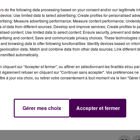
ers
do the following data processing based on your consent and/or our legitimate int
device; Use limited data to select advertising; Create profiles for personalised adver
vertising; Measure advertising performance; Measure content performance; Unders
ns of data from different sources; Develop and improve services; Create profiles to 
alised content; Use limited data to select content; Ensure security, prevent and detect
ertising and content; Save and communicate privacy choices. These technologies
and browsing data to offer following functionalities: Identify devices based on infor
ceaux ont fait une descente sur un point de deal connu
eolocation data; Match and combine data from other data sources; Link different de
u depuis sa cellule de la prison de Fresnes.
nsmitted automatically.
cliquant sur "Accepter et fermer", ou affiner en sélectionnant les finalités et/ou pa
conomie souterraine du Mans, autrement dit
"les stups"
,
 également refuser en cliquant sur "Continuer sans accepter". Vos préférences ne 
ût. Mardi matin, le 19 octobre, les policiers sont intervenus
tre à jour vos choix, ou retirer votre consentement à tout moment via le lien "Gérer 
Glonnières.
73 000 euros en liquide ont été saisis
, ainsi q
erbe et 150 grammes de cocaïne. Au final, cinq hommes o
 la manœuvre... malgré son incarcération à la prison de
individus a été relâché. Les autres devaient répondre de
Gérer mes choix
Accepter et fermer
bunal du Mans dans l'après-midi de ce vendredi 22