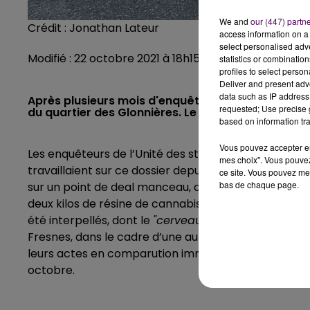
We and
our (447) partn
Crédit :
Jonathan Lateur
access information on a 
select personalised ad
Modifié : 22 octobre 2021 à 18h15 par Clément Rohée
statistics or combinatio
profiles to select person
Deliver and present adv
data such as IP address 
Après plusieurs mois d'enquête, les policiers man
requested; Use precise g
du quartier des Glonnières. Le chef gérait le résea
based on information tra
Vous pouvez accepter en 
Les enquêteurs de l’Unité des stupéfiants et de l’é
mes choix". Vous pouvez
travaillaient sur ce dossier depuis la fin du mois d’ao
ce site. Vous pouvez met
bas de chaque page.
sur un point de deal manceau, dans le quartier des 
deux kilos de résine de cannabis, 500 grammes d’h
été interpellés, dont le
"cerveau"
, qui était resté à
Fresnes, dans le cadre d’une autre affaire. L’un des 
leurs actes en comparution immédiate devant le tri
octobre.