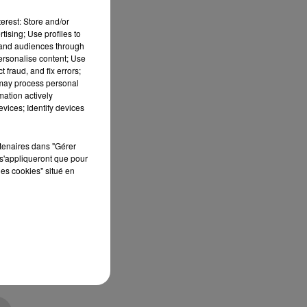
erest: Store and/or
tising; Use profiles to
tand audiences through
personalise content; Use
 fraud, and fix errors;
 may process personal
mation actively
vices; Identify devices
rtenaires dans "Gérer
s'appliqueront que pour
les cookies" situé en
ue
nt