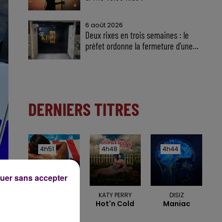
6 août 2026
Deux rixes en trois semaines : le
préfet ordonne la fermeture d'une...
DERNIERS TITRES
4h51
4h51
4h48
4h48
4h44
4h44
uer sans accepter
GIMS
KATY PERRY
DISIZ
Soleil
Hot'n Cold
Maniac