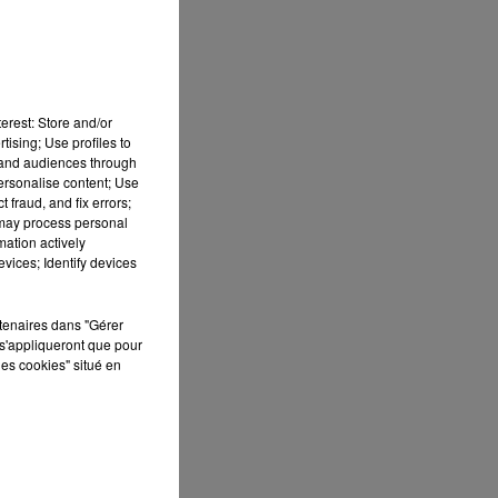
s
erest: Store and/or
tising; Use profiles to
tand audiences through
personalise content; Use
 fraud, and fix errors;
 may process personal
mation actively
vices; Identify devices
rtenaires dans "Gérer
s'appliqueront que pour
les cookies" situé en