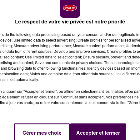
cept de divertissement pour adultes, tourné vers les
de 2 500 références d'articles coquins, ludiques et sensuel
.
Le respect de votre vie privée est notre priorité
ctobre... Reste à savoir s’il y aura la queue.
ers
do the following data processing based on your consent and/or our legitimate int
device; Use limited data to select advertising; Create profiles for personalised adver
vertising; Measure advertising performance; Measure content performance; Unders
ns of data from different sources; Develop and improve services; Create profiles to 
alised content; Use limited data to select content; Ensure security, prevent and detect
ertising and content; Save and communicate privacy choices. These technologies
and browsing data to offer following functionalities: Identify devices based on infor
eolocation data; Match and combine data from other data sources; Link different de
nsmitted automatically.
cliquant sur "Accepter et fermer", ou affiner en sélectionnant les finalités et/ou pa
 également refuser en cliquant sur "Continuer sans accepter". Vos préférences ne 
tre à jour vos choix, ou retirer votre consentement à tout moment via le lien "Gérer 
Gérer mes choix
Accepter et fermer