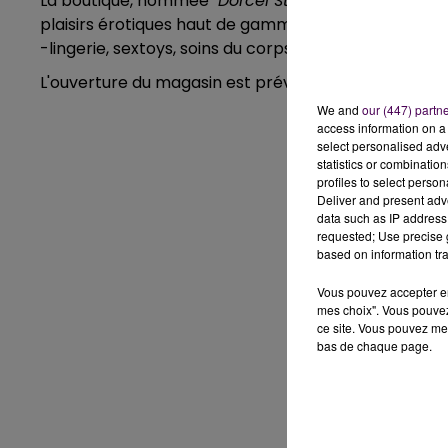
La boutique, nommée
"Dorcel Store"
, propose un con
plaisirs érotiques haut de gamme. A l'intérieur, plus 
-lingerie, sextoys, soins du corps, jeux, accessoires...-
L'ouverture du magasin est prévue pour ce samedi 28 o
We and
our (447) partn
access information on a 
select personalised ad
statistics or combinatio
profiles to select person
Deliver and present adv
data such as IP address 
requested; Use precise g
based on information tra
Vous pouvez accepter en 
mes choix". Vous pouvez
ce site. Vous pouvez met
bas de chaque page.