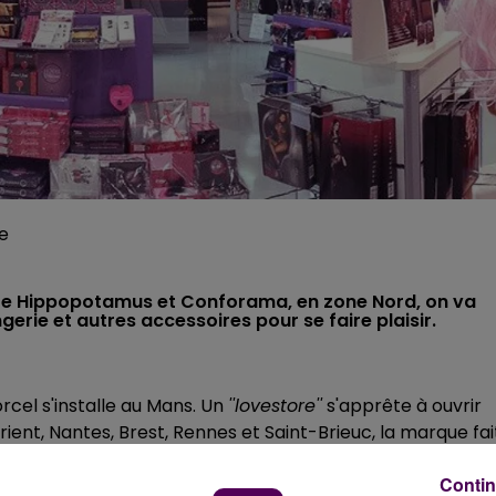
e
re Hippopotamus et Conforama, en zone Nord, on va
gerie et autres accessoires pour se faire plaisir.
orcel s'installe au Mans. Un
''lovestore''
s'apprête à ouvrir
ient, Nantes, Brest, Rennes et Saint-Brieuc, la marque fai
 établissement.
Contin