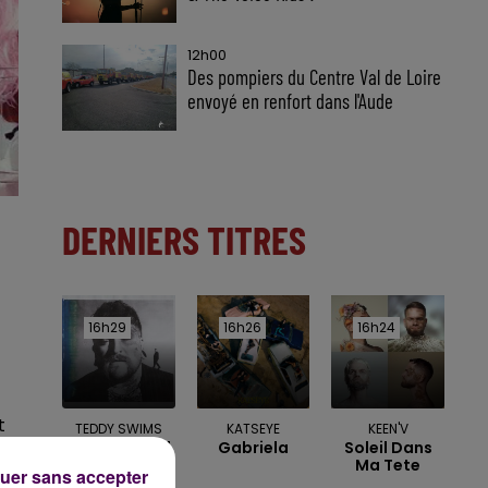
12h00
Des pompiers du Centre Val de Loire
envoyé en renfort dans l'Aude
DERNIERS TITRES
16h29
16h29
16h26
16h26
16h24
16h24
t
TEDDY SWIMS
KATSEYE
KEEN'V
Mr Know It All
Gabriela
Soleil Dans
Ma Tete
uer sans accepter