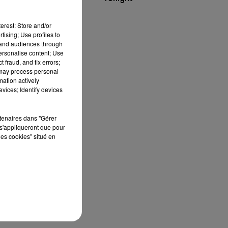
erest: Store and/or
tising; Use profiles to
tand audiences through
personalise content; Use
 fraud, and fix errors;
 may process personal
mation actively
vices; Identify devices
 a
rtenaires dans "Gérer
s'appliqueront que pour
les cookies" situé en
é
à
r