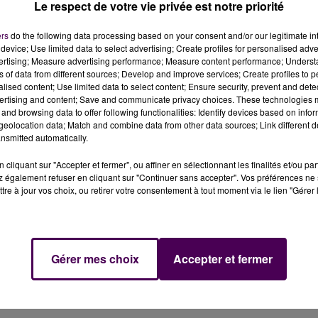
Le respect de votre vie privée est notre priorité
ers
do the following data processing based on your consent and/or our legitimate int
device; Use limited data to select advertising; Create profiles for personalised adver
vertising; Measure advertising performance; Measure content performance; Unders
ns of data from different sources; Develop and improve services; Create profiles to 
alised content; Use limited data to select content; Ensure security, prevent and detect
ertising and content; Save and communicate privacy choices. These technologies
and browsing data to offer following functionalities: Identify devices based on infor
eolocation data; Match and combine data from other data sources; Link different de
nsmitted automatically.
ition menée ce mardi matin dans la boutique Sa-Tea-Va,
se de CBD ont été saisis pour être analysés. Le gérant
cliquant sur "Accepter et fermer", ou affiner en sélectionnant les finalités et/ou pa
 également refuser en cliquant sur "Continuer sans accepter". Vos préférences ne 
tre à jour vos choix, ou retirer votre consentement à tout moment via le lien "Gérer 
utique Sa-Tea-Va avenue du Général-Leclerc au Mans a ét
et. Les policiers ont emporté avec eux tous les produits 
ns tout analyser en laboratoire"
précisent les autorités
Gérer mes choix
Accepter et fermer
une enquête est ouverte pour infraction à la législation su
gérant de la boutique et son agent de sécurité ont été