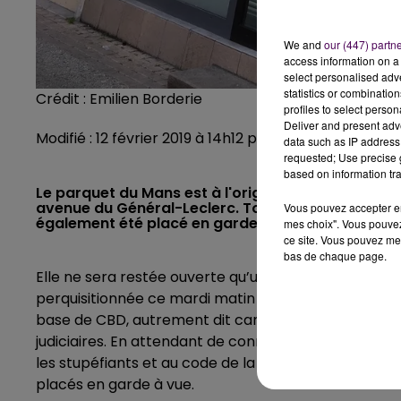
We and
our (447) partn
access information on a 
select personalised ad
statistics or combinatio
Crédit :
Emilien Borderie
profiles to select person
Deliver and present adv
Modifié : 12 février 2019 à 14h12 par Jonathan Lateur
data such as IP address 
requested; Use precise g
based on information tra
Le parquet du Mans est à l'origine de la perquis
avenue du Général-Leclerc. Tous les produits à ba
Vous pouvez accepter en 
également été placé en garde à vue.
mes choix". Vous pouvez
ce site. Vous pouvez met
bas de chaque page.
Elle ne sera restée ouverte qu’une semaine. La bo
perquisitionnée ce mardi matin sur décision du parqu
base de CBD, autrement dit cannabidiol.
"Nous allo
judiciaires. En attendant de connaitre les résultats, 
les stupéfiants et au code de la santé publique. Le 
placés en garde à vue.