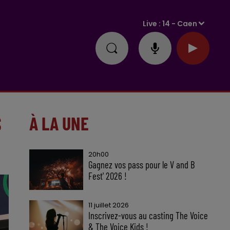
Live :
14 - Caen
S
À LA UNE
20h00
Gagnez vos pass pour le V and B
Fest' 2026 !
11 juillet 2026
Inscrivez-vous au casting The Voice
& The Voice Kids !