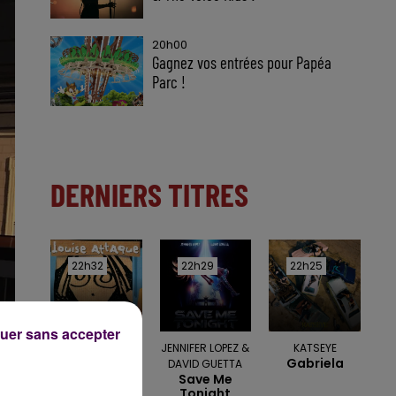
20h00
Gagnez vos entrées pour Papéa
Parc !
DERNIERS TITRES
22h32
22h32
22h29
22h29
22h25
22h25
uer sans accepter
LOUISE ATTAQUE
JENNIFER LOPEZ &
KATSEYE
Les Nuits
Gabriela
DAVID GUETTA
Parisiennes
Save Me
Tonight