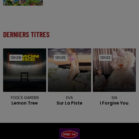
DERNIERS TITRES
13h38
13h38
13h35
13h35
13h33
13h33
FOOL'S GARDEN
EVA
SIA
Lemon Tree
Sur La Piste
I Forgive You