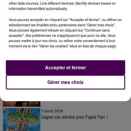
other data sources; Link different devices; Identify devices based on
information transmitted automatically.
Vous pouvez accepter en cliquant sur "Accepter et fermer", ou affiner en
sélectionnant les finalités et/ou partenaires dans "Gérer mes choix".
Vous pouvez également refuser en cliquant sur "Continuer sans
À LA UNE
accepter". Vos préférences ne s'appliqueront que pour ce site. Vous
pouvez mettre à jour vos choix, ou retirer votre consentement à tout
moment via le lien "Gérer les cookies" situé en bas de chaque page.
7 août 2026
Gagnez vos pass pour le V and B Fest' 2026 !
Accepter et fermer
11 juillet 2026
Gérer mes choix
Inscrivez-vous au casting The Voice & The Voice
Kids !
7 août 2026
Gagnez vos entrées pour Papéa Parc !