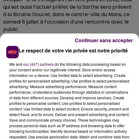
qui est aussi l’actuel préfet de la Sarthe sera présent
à la librairie Doucet, dans le centre-ville du Mans, ce
samedi 8 juillet à l’occasion d’une rencontre avec le
public.
A la recherche de repères
Continuer sans accepter
L’ouvrage présenté relate la liaison qu’entretiennent
Le respect de votre vie privée est notre priorité
deux jeunes gens, étudiants à la Sorbonne au sortir de
We and
our (447) partners
do the following data processing based on
la seconde guerre mondiale : elle, découvre Paris
your consent and/or our legitimate interest: Store and/or access
pendant que lui, traverse une désillusion idéologique.
information on a device; Use limited data to select advertising; Create
"Orphelins de l’histoire, ils sont à la recherche de
profiles for personalised advertising; Use profiles to select personalised
advertising; Measure advertising performance; Measure content
repères dans un monde bouleversé"
indique le
performance; Understand audiences through statistics or combinations
synopsis. Rendez-vous à 16h. Accès gratuit, possibilité
of data from different sources; Develop and improve services; Create
d’acheter l’ouvrage dédicacé sur place.
profiles to personalise content; Use profiles to select personalised
content; Use limited data to select content; Ensure security, prevent and
detect fraud, and fix errors; Deliver and present advertising and content;
Save and communicate privacy choices. These technologies may
process personal data such as IP address and browsing data to offer
following functionalities: Identify devices based on information actively
requested; Use precise geolocation data; Match and combine data from