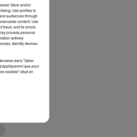
erest: Store and/or
tising; Use profiles to
tand audiences through
personalise content; Use
 fraud, and fix errors;
 may process personal
mation actively
vices; Identify devices
s
rtenaires dans "Gérer
s'appliqueront que pour
les cookies" situé en
de