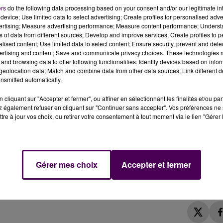
ers
do the following data processing based on your consent and/or our legitimate int
device; Use limited data to select advertising; Create profiles for personalised adver
vertising; Measure advertising performance; Measure content performance; Unders
ns of data from different sources; Develop and improve services; Create profiles to 
 une déviation de la ligne n°3 des bus de la SETRAM.
alised content; Use limited data to select content; Ensure security, prevent and detect
ertising and content; Save and communicate privacy choices. These technologies
and browsing data to offer following functionalities: Identify devices based on infor
eolocation data; Match and combine data from other data sources; Link different de
sports en commun de l'agglomération mancelle informe se
nsmitted automatically.
 bus de la ligne 3. A cause de travaux menés sur la rue
Fuie"
,
"Washington"
et
"Viaducs"
en direction du terminus
cliquant sur "Accepter et fermer", ou affiner en sélectionnant les finalités et/ou pa
 également refuser en cliquant sur "Continuer sans accepter". Vos préférences ne 
 et jusqu'au vendredi 13 janvier.
tre à jour vos choix, ou retirer votre consentement à tout moment via le lien "Gérer 
seulement, est instaurée pendant le chantier : au départ 
t la gare, pour rejoindre un arrêt provisoire
"Viaducs"
.
Gérer mes choix
Accepter et fermer
'itinéraire reste normal durant toute la période. La SETRAM
ations au 02 43 24 76 76.