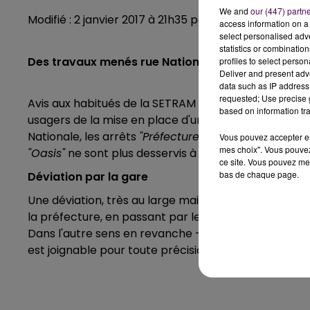
We and
our (447) partn
Modifié : 2 janvier 2017 à 21h35 par Emilien Borderie
access information on a 
select personalised ad
statistics or combinatio
Des travaux menés rue Nationale au Mans imposent
profiles to select person
Deliver and present adv
data such as IP address 
requested; Use precise g
Avis aux habitués de la SETRAM : la régie des tran
based on information tra
usagers de la mise en place d'une déviation pour les
Nationale, les arrêts
"
Préfecture"
,
"Victor-Hugo"
,
"La 
Vous pouvez accepter en 
mes choix". Vous pouvez
"Oasis"
ne sont plus desservis à compter de ce lundi 2
ce site. Vous pouvez met
bas de chaque page.
Déviation par la gare
Une déviation, très au large mais avec deux haltes 
la préfecture, en passant par le palais des congrès e
Dans l'autre sens en revanche -vers "
Gazonfier"
-, l
est joignable pour toute précision liée à ces perturb