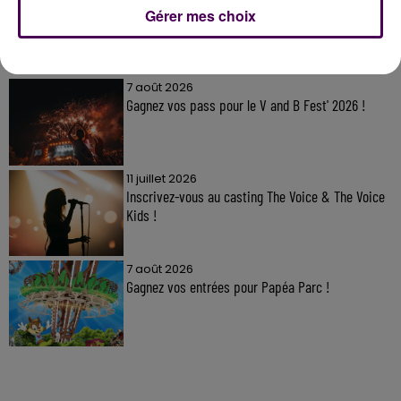
Gérer mes choix
À LA UNE
7 août 2026
Gagnez vos pass pour le V and B Fest' 2026 !
11 juillet 2026
Inscrivez-vous au casting The Voice & The Voice
Kids !
7 août 2026
Gagnez vos entrées pour Papéa Parc !