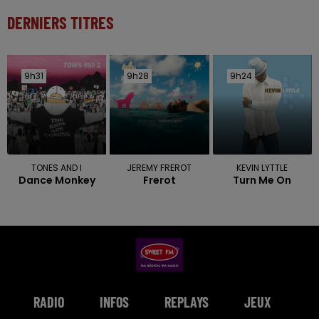
DERNIERS TITRES
9h31
9h31
9h28
9h28
9h24
9h24
TONES AND I
JEREMY FREROT
KEVIN LYTTLE
Dance Monkey
Frerot
Turn Me On
RADIO
INFOS
REPLAYS
JEUX