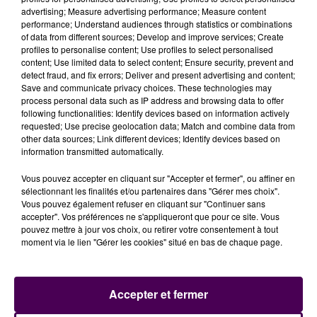
de bloquer en quelque sorte nos clients, mais nous
advertising; Measure advertising performance; Measure content
performance; Understand audiences through statistics or combinations
n’avons pas d’autre solution. On a fait intervenir le
of data from different sources; Develop and improve services; Create
ministère et les syndicats, la mairie ne veut rien
profiles to personalise content; Use profiles to select personalised
entendre. Il y a aucune négociation possible"
semble
content; Use limited data to select content; Ensure security, prevent and
detect fraud, and fix errors; Deliver and present advertising and content;
regretter un autre forain. De son côté, la mairie n’a
Save and communicate privacy choices. These technologies may
pas encore communiqué, mais plusieurs camions de
process personal data such as IP address and browsing data to offer
CRS avaient pris place dès dimanche dans le centre-
following functionalities: Identify devices based on information actively
requested; Use precise geolocation data; Match and combine data from
ville.
other data sources; Link different devices; Identify devices based on
information transmitted automatically.
Le témoignage de deux forains
Vous pouvez accepter en cliquant sur "Accepter et fermer", ou affiner en
sélectionnant les finalités et/ou partenaires dans "Gérer mes choix".
Vous pouvez également refuser en cliquant sur "Continuer sans
accepter". Vos préférences ne s'appliqueront que pour ce site. Vous
pouvez mettre à jour vos choix, ou retirer votre consentement à tout
moment via le lien "Gérer les cookies" situé en bas de chaque page.
Accepter et fermer