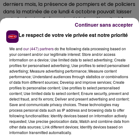
derniers mois, la présence de pompiers et de policiers
dans la matinée de ce lundi 4 octobre pouvait laisser
craindre le pire. Il n'en a rien été. Appelés suite à
la
Continuer sans accepter
découverte d'un canoë en plastique pris dans les
remous de la Sarthe
au niveau du barrage d'Enfer, au
Le respect de votre vie privée est notre priorité
Mans, les secouristes ont vite levé les doutes :
l'embarcation légère a été sortie de l'eau et, suite à
We and
our (447) partners
do the following data processing based on
your consent and/or our legitimate interest: Store and/or access
une inspection menée en barque dans le secteur -par
information on a device; Use limited data to select advertising; Create
précaution, puisque personne n'avait été signalé
profiles for personalised advertising; Use profiles to select personalised
disparu-, aucune victime n'a été retrouvée.
advertising; Measure advertising performance; Measure content
performance; Understand audiences through statistics or combinations
of data from different sources; Develop and improve services; Create
profiles to personalise content; Use profiles to select personalised
content; Use limited data to select content; Ensure security, prevent and
detect fraud, and fix errors; Deliver and present advertising and content;
Save and communicate privacy choices. These technologies may
process personal data such as IP address and browsing data to offer
following functionalities: Identify devices based on information actively
requested; Use precise geolocation data; Match and combine data from
other data sources; Link different devices; Identify devices based on
information transmitted automatically.