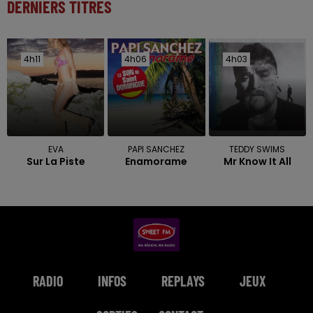
DERNIERS TITRES
4h11
4h11
4h06
4h06
4h03
4h03
EVA
PAPI SANCHEZ
TEDDY SWIMS
Sur La Piste
Enamorame
Mr Know It All
RADIO
INFOS
REPLAYS
JEUX