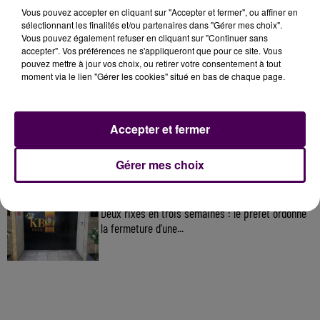
À LA UNE
Vous pouvez accepter en cliquant sur "Accepter et fermer", ou affiner en
sélectionnant les finalités et/ou partenaires dans "Gérer mes choix".
Vous pouvez également refuser en cliquant sur "Continuer sans
accepter". Vos préférences ne s'appliqueront que pour ce site. Vous
31 juillet 2026
pouvez mettre à jour vos choix, ou retirer votre consentement à tout
Gagnez vos entrées à Terra Botanica !
moment via le lien "Gérer les cookies" situé en bas de chaque page.
11 juillet 2026
Accepter et fermer
Inscrivez-vous au casting The Voice & The Voice
Kids !
Gérer mes choix
6 août 2026
Deux rixes en trois semaines : le préfet ordonne
la fermeture d'une...