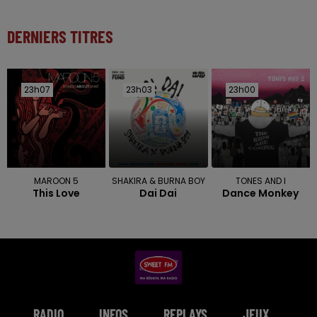
DERNIERS TITRES
23h07
23h07
23h03
23h03
23h00
23h00
MAROON 5
SHAKIRA & BURNA BOY
TONES AND I
This Love
Dai Dai
Dance Monkey
RADIO
INFOS
REPLAYS
JEUX