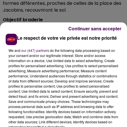
formes différentes, proches de celles de la place des
Jacobins, recouvriront le sol.
Objectif braderie
Continuer sans accepter
Des arbres seront également plantés face aux
entrées des rues Saint-Charles et du Tertre. Pendant
Le respect de votre vie privée est notre priorité
toute la durée des travaux, les commerces resteront
accessibles. Seul l'approvisionnement des magasins
We and
our (447) partners
do the following data processing based on
your consent and/or our legitimate interest: Store and/or access
sera modifié selon l’évolution du chantier. Enfin
information on a device; Use limited data to select advertising; Create
concernant la livraison, Le Mans Métropole s’est
profiles for personalised advertising; Use profiles to select personalised
engagée à ce que les travaux soient terminés en août,
advertising; Measure advertising performance; Measure content
performance; Understand audiences through statistics or combinations
pour la grande braderie.
of data from different sources; Develop and improve services; Create
profiles to personalise content; Use profiles to select personalised
content; Use limited data to select content; Ensure security, prevent and
detect fraud, and fix errors; Deliver and present advertising and content;
Save and communicate privacy choices. These technologies may
process personal data such as IP address and browsing data to offer
following functionalities: Identify devices based on information actively
requested; Use precise geolocation data; Match and combine data from
other data sources; Link different devices; Identify devices based on
information transmitted automatically.