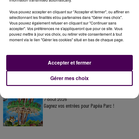
Vous pouvez accepter en cliquant sur "Accepter et fermer", ou affiner en
sélectionnant les finalités et/ou partenaires dans "Gérer mes choix".
À LA UNE
Vous pouvez également refuser en cliquant sur "Continuer sans
accepter". Vos préférences ne s'appliqueront que pour ce site. Vous
pouvez mettre à jour vos choix, ou retirer votre consentement à tout
7 août 2026
moment via le lien "Gérer les cookies" situé en bas de chaque page.
Gagnez vos pass pour le V and B Fest' 2026 !
Accepter et fermer
11 juillet 2026
Inscrivez-vous au casting The Voice & The Voice
Gérer mes choix
Kids !
7 août 2026
Gagnez vos entrées pour Papéa Parc !