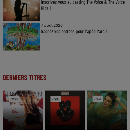
Inscrivez-vous au casting The Voice & The Voice
Kids !
7 août 2026
Gagnez vos entrées pour Papéa Parc !
DERNIERS TITRES
7h23
7h23
7h18
7h18
7h14
7h14