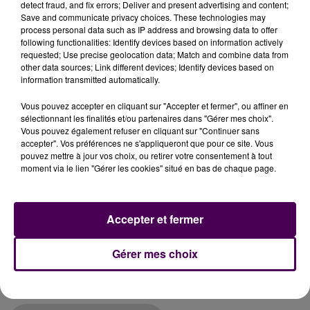
detect fraud, and fix errors; Deliver and present advertising and content;
Save and communicate privacy choices. These technologies may
process personal data such as IP address and browsing data to offer
following functionalities: Identify devices based on information actively
requested; Use precise geolocation data; Match and combine data from
other data sources; Link different devices; Identify devices based on
Si les détails manquent encore à ce stade, Stéphane
information transmitted automatically.
Le Foll affiche
le souhait de faire déménager dans le
futur campus universitaire de la gare l'actuelle
Vous pouvez accepter en cliquant sur "Accepter et fermer", ou affiner en
sélectionnant les finalités et/ou partenaires dans "Gérer mes choix".
filière médecine première année,
"voire peut-être
Vous pouvez également refuser en cliquant sur "Continuer sans
avoir ici aussi une deuxième année"
espère-t-il.
accepter". Vos préférences ne s'appliqueront que pour ce site. Vous
Egalement envisagée : l'installation d'une école
pouvez mettre à jour vos choix, ou retirer votre consentement à tout
moment via le lien "Gérer les cookies" situé en bas de chaque page.
d'infirmières. S'appuyant sur une supposée
"saturation"
de la capacité universitaire chez les
voisins d'Angers -plus de 42 000 étudiants dans près
Accepter et fermer
de 600 filières-, le maire du Mans se fixe pour objectif
de passer, ici,
"de 12 000 à 20 000 étudiants"
. Les
Gérer mes choix
travaux de ce nouveau pôle dédié à la formation
doivent débuter
"d'ici 2026, en tout cas avant la fin
du mandat"
précise-t-il.