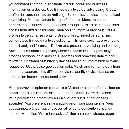
your consent and/or our legitimate interest: Store and/or access
fait également naître
un sentiment de contestation
information on a device; Use limited data to select advertising; Create
dans la population
:
"Pour s’inscrire dans la durée, il
profiles for personalised advertising; Use profiles to select personalised
advertising; Measure advertising performance; Measure content
faut des mesures qui sont applicables et
performance; Understand audiences through statistics or combinations
respectables, et si c’est trop contraignant, cela finit
of data from different sources; Develop and improve services; Create
par ne pas toujours être respecté"
assure l’intéressé.
profiles to personalise content; Use profiles to select personalised
content; Use limited data to select content; Ensure security, prevent and
C’est pour cette raison que le maire du Mans vient
detect fraud, and fix errors; Deliver and present advertising and content;
d’écrire au préfet de la Sarthe pour demander la mise
Save and communicate privacy choices. These technologies may
en place de zones d’exclusion :
"
Nous avons envoyé
process personal data such as IP address and browsing data to offer
following functionalities: Identify devices based on information actively
une carte avec des zones où l’espace est suffisant
requested; Use precise geolocation data; Match and combine data from
pour ne pas avoir besoin de porter un masque
other data sources; Link different devices; Identify devices based on
lorsqu’on fait du sport, et je pense qu’il va y
information transmitted automatically.
répondre favorablement"
conclut Stéphane Le Foll.
Vous pouvez accepter en cliquant sur "Accepter et fermer", ou affiner en
sélectionnant les finalités et/ou partenaires dans "Gérer mes choix".
Stéphane Le Foll
Vous pouvez également refuser en cliquant sur "Continuer sans
accepter". Vos préférences ne s'appliqueront que pour ce site. Vous
pouvez mettre à jour vos choix, ou retirer votre consentement à tout
moment via le lien "Gérer les cookies" situé en bas de chaque page.