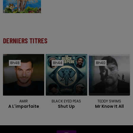
DERNIERS TITRES
8h48
8h48
8h44
8h44
8h40
8h40
AMIR
BLACK EYED PEAS
TEDDY SWIMS
A L'imparfaite
Shut Up
Mr Know It All