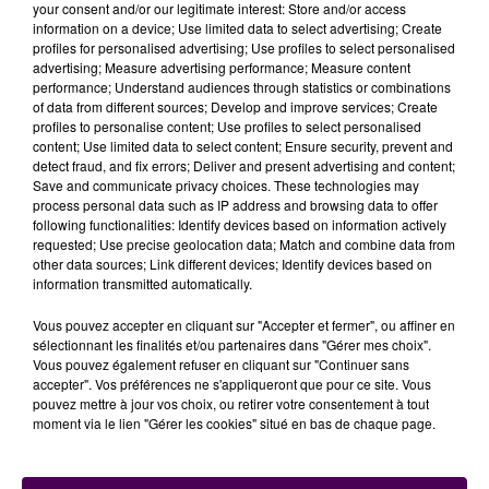
your consent and/or our legitimate interest: Store and/or access
information on a device; Use limited data to select advertising; Create
profiles for personalised advertising; Use profiles to select personalised
advertising; Measure advertising performance; Measure content
performance; Understand audiences through statistics or combinations
of data from different sources; Develop and improve services; Create
profiles to personalise content; Use profiles to select personalised
À LA UNE
content; Use limited data to select content; Ensure security, prevent and
detect fraud, and fix errors; Deliver and present advertising and content;
Save and communicate privacy choices. These technologies may
process personal data such as IP address and browsing data to offer
7 août 2026
following functionalities: Identify devices based on information actively
Gagnez vos pass pour le V and B Fest' 2026 !
requested; Use precise geolocation data; Match and combine data from
other data sources; Link different devices; Identify devices based on
information transmitted automatically.
11 juillet 2026
Vous pouvez accepter en cliquant sur "Accepter et fermer", ou affiner en
Inscrivez-vous au casting The Voice & The Voice
sélectionnant les finalités et/ou partenaires dans "Gérer mes choix".
Kids !
Vous pouvez également refuser en cliquant sur "Continuer sans
accepter". Vos préférences ne s'appliqueront que pour ce site. Vous
pouvez mettre à jour vos choix, ou retirer votre consentement à tout
moment via le lien "Gérer les cookies" situé en bas de chaque page.
7 août 2026
Gagnez vos entrées pour Papéa Parc !