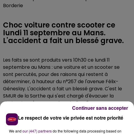
Borderie
Choc voiture contre scooter ce
lundi 11 septembre au Mans.
L'accident a fait un blessé grave.
Les faits se sont produits vers 10h30 ce lundi 11
septembre au Mans : une voiture et un scooter se
sont percutés, pour des raisons qui restent à
déterminer, à hauteur du n°267 de l'avenue Félix-
Géneslay. L'accident a fait un blessé grave. C'est le
SMUR de la Sarthe qui s'est chargé d'évacuer la
victime jusqu'au centre hospitalier d'Angers.
Continuer sans accepter
Le respect de votre vie privée est notre priorité
We and
our (447) partners
do the following data processing based on